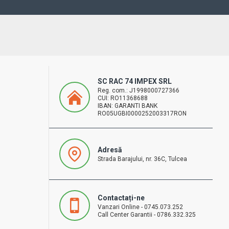
SC RAC 74 IMPEX SRL
Reg. com.: J1998000727366
CUI: RO11368688
IBAN: GARANTI BANK
RO05UGBI0000252003317RON
Adresă
Strada Barajului, nr. 36C, Tulcea
Contactați-ne
Vanzari Online - 0745.073.252
Call Center Garantii - 0786.332.325