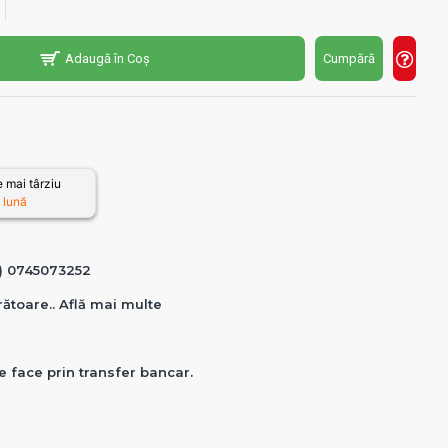
Adaugă în Coș
Cumpără
 mai târziu
 lună
0) 0745073252
crătoare.. Află mai multe
e face prin transfer bancar.