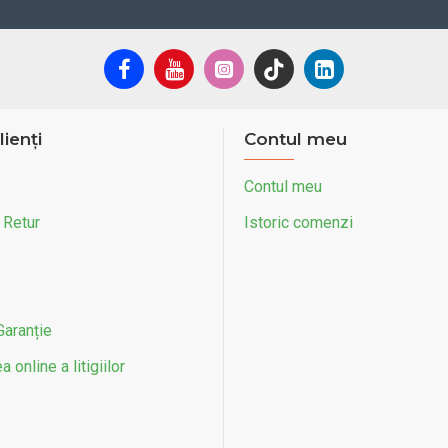
lienți
Contul meu
Contul meu
 Retur
Istoric comenzi
Garanție
 online a litigiilor