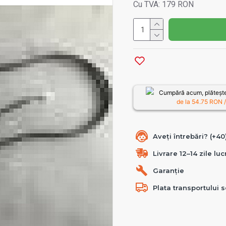
Cu TVA: 179 RON
Cumpără acum, plătește
de la
54.75
RON /
Aveți întrebări? (+4
Livrare 12–14 zile lu
Garanție
Plata transportului s