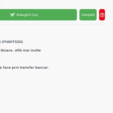
Adaugă în Coș
Cumpără
0) 0745073252
crătoare.. Află mai multe
e face prin transfer bancar.