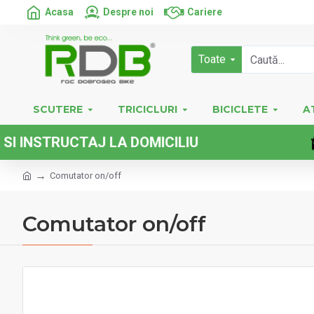
Acasa
Despre noi
Cariere
Toate
SCUTERE
TRICICLURI
BICICLETE
A
NSTRUCTAJ LA DOMICILIU
Comutator on/off
Comutator on/off