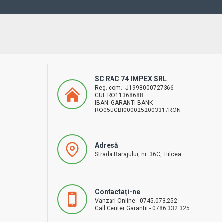
SC RAC 74 IMPEX SRL
Reg. com.: J1998000727366
CUI: RO11368688
IBAN: GARANTI BANK
RO05UGBI0000252003317RON
Adresă
Strada Barajului, nr. 36C, Tulcea
Contactați-ne
Vanzari Online - 0745.073.252
Call Center Garantii - 0786.332.325