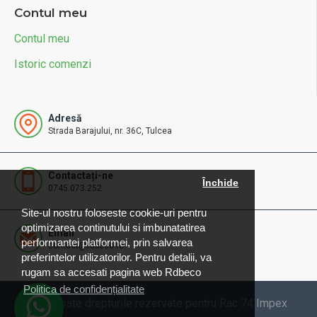
Contul meu
Contul meu
Istoric comenzi
Adresă
Strada Barajului, nr. 36C, Tulcea
Contactați-ne
Închide
0745.073.252
Site-ul nostru foloseste cookie-uri pentru
optimizarea continutului si imbunatatirea
Email
performantei platformei, prin salvarea
contact@rdbeco.ro
preferintelor utilizatorilor. Pentru detalii, va
rugam sa accesati pagina web Rdbeco
Politica de confidențialitate
© 2025 Toate drepturile rezervate pentru Rac 74 Impex