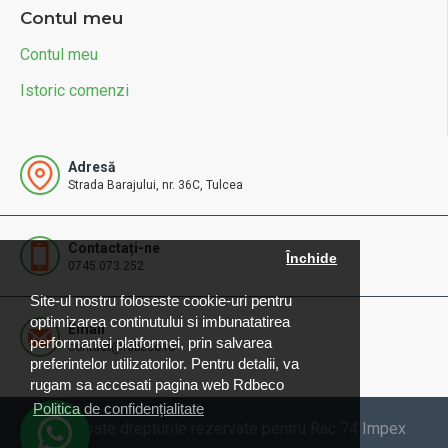
Contul meu
Contul meu
Istoric comenzi
Adresă
Strada Barajului, nr. 36C, Tulcea
Contactați-ne
Închide
0745.073.252
Site-ul nostru foloseste cookie-uri pentru
optimizarea continutului si imbunatatirea
Email
performantei platformei, prin salvarea
contact@rdbeco.ro
preferintelor utilizatorilor. Pentru detalii, va
rugam sa accesati pagina web Rdbeco
Politica de confidențialitate
© 2025 Toate drepturile rezervate pentru Rac 74 Impex