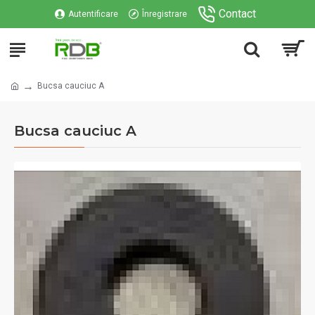
Contact
Autentificare
Înregistrare
Bucsa cauciuc A
Bucsa cauciuc A