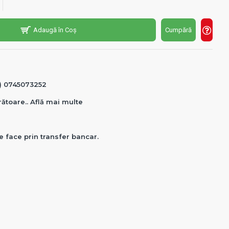
Adaugă în Coș
Cumpără
0) 0745073252
crătoare.. Află mai multe
e face prin transfer bancar.