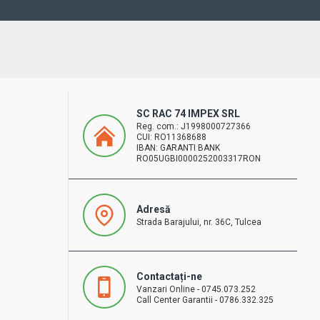
SC RAC 74 IMPEX SRL
Reg. com.: J1998000727366
CUI: RO11368688
IBAN: GARANTI BANK
RO05UGBI0000252003317RON
Adresă
Strada Barajului, nr. 36C, Tulcea
Contactați-ne
Vanzari Online - 0745.073.252
Call Center Garantii - 0786.332.325