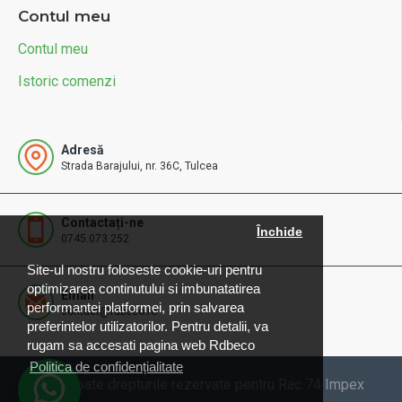
Contul meu
Contul meu
Istoric comenzi
Adresă
Strada Barajului, nr. 36C, Tulcea
Contactați-ne
Închide
0745.073.252
Site-ul nostru foloseste cookie-uri pentru
optimizarea continutului si imbunatatirea
Email
performantei platformei, prin salvarea
contact@rdbeco.ro
preferintelor utilizatorilor. Pentru detalii, va
rugam sa accesati pagina web Rdbeco
Politica de confidențialitate
© 2025 Toate drepturile rezervate pentru Rac 74 Impex