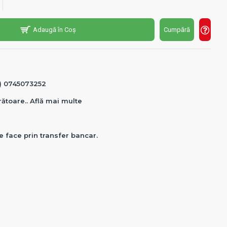
Adaugă în Coș
Cumpără
0) 0745073252
crătoare.. Află mai multe
e face prin transfer bancar.