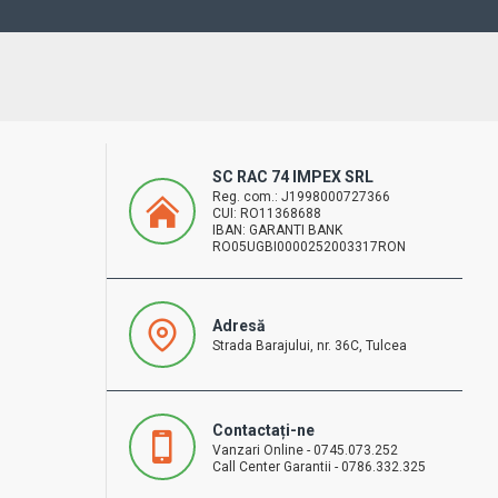
SC RAC 74 IMPEX SRL
Reg. com.: J1998000727366
CUI: RO11368688
IBAN: GARANTI BANK
RO05UGBI0000252003317RON
Adresă
Strada Barajului, nr. 36C, Tulcea
Contactați-ne
Vanzari Online - 0745.073.252
Call Center Garantii - 0786.332.325