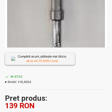
Cumpără acum, plătește mai târziu
de la
44.75
RON / lună
IN STOC
Model:
V-KLASS4
Pret produs:
139 RON