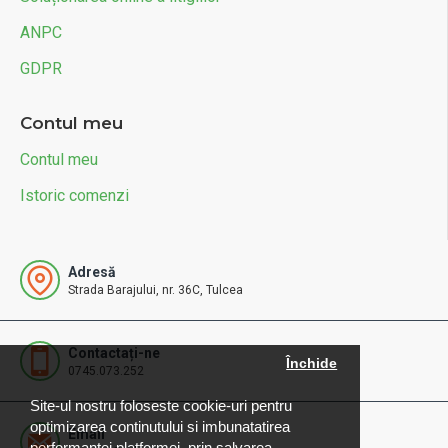
ANPC
GDPR
Contul meu
Contul meu
Istoric comenzi
Adresă
Strada Barajului, nr. 36C, Tulcea
Contactați-ne
Închide
0745.073.252
Site-ul nostru foloseste cookie-uri pentru
optimizarea continutului si imbunatatirea
Email
performantei platformei, prin salvarea