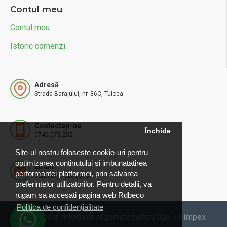
Contul meu
Contul meu
Istoric comenzi
Adresă
Strada Barajului, nr. 36C, Tulcea
Contactați-ne
Închide
0745.073.252
Site-ul nostru foloseste cookie-uri pentru
optimizarea continutului si imbunatatirea
Email
performantei platformei, prin salvarea
contact@rdbeco.ro
preferintelor utilizatorilor. Pentru detalii, va
rugam sa accesati pagina web Rdbeco
Politica de confidențialitate
© 2025 Toate drepturile rezervate pentru Rac 74 Impex