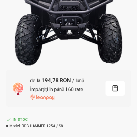
194,78 RON
de la
/ lună
Împărțiți în până l 60 rate
IN STOC
Model:
RDB HAMMER 125A / S8