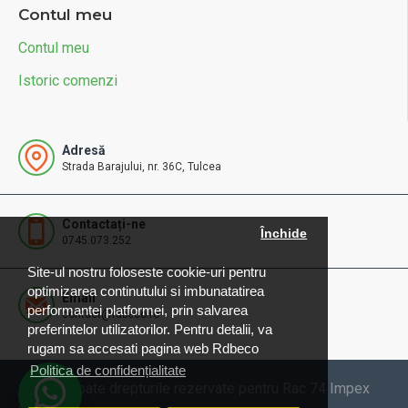
Contul meu
Contul meu
Istoric comenzi
Adresă
Strada Barajului, nr. 36C, Tulcea
Contactați-ne
Închide
0745.073.252
Site-ul nostru foloseste cookie-uri pentru
optimizarea continutului si imbunatatirea
Email
performantei platformei, prin salvarea
contact@rdbeco.ro
preferintelor utilizatorilor. Pentru detalii, va
rugam sa accesati pagina web Rdbeco
Politica de confidențialitate
© 2025 Toate drepturile rezervate pentru Rac 74 Impex