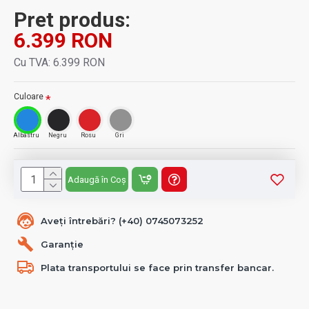
Pret produs:
6.399 RON
Cu TVA: 6.399 RON
Culoare
Albastru
Negru
Rosu
Gri
Adaugă în Coș
Aveți întrebări? (+40) 0745073252
Garanție
Plata transportului se face prin transfer bancar.