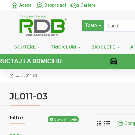
Acasa
Despre noi
Cariere
Toate
SCUTERE
TRICICLURI
BICICLETE
A
VEHICULE 
JL011-03
JL011-03
Filtre
Șterge filtrele
Comp