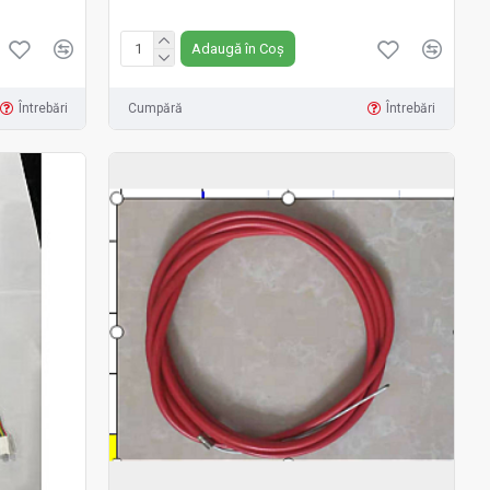
Fără TVA:349 RON
Adaugă în Coș
Întrebări
Cumpără
Întrebări