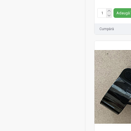
Fără TVA:109 RON
Adaugă 
Cumpără