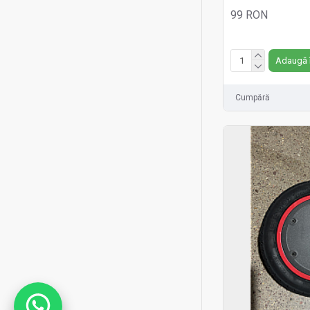
99 RON
Fără TVA:99 RON
Adaugă 
Cumpără