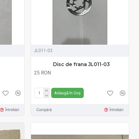
JL011-03
Disc de frana JL011-03
25 RON
Fără TVA:25 RON
Adaugă în Coș
Întrebări
Cumpără
Întrebări