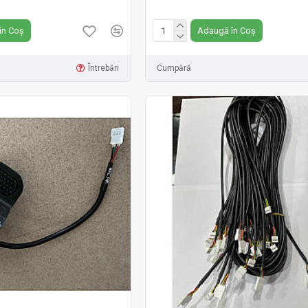
Fără TVA:45 RON
în Coș
Adaugă în Coș
Întrebări
Cumpără