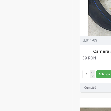
JL011-03
Camera 
39 RON
Fără TVA:39 RON
Adaugă 
Cumpără