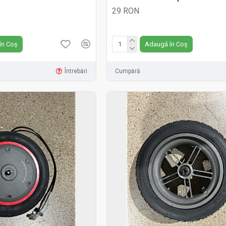
29 RON
Fără TVA:29 RON
în Coș
Adaugă în Coș
Întrebări
Cumpără