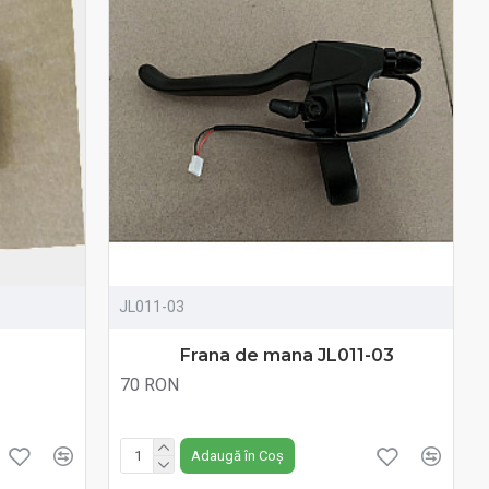
JL011-03
Frana de mana JL011-03
70 RON
Fără TVA:70 RON
Adaugă în Coș