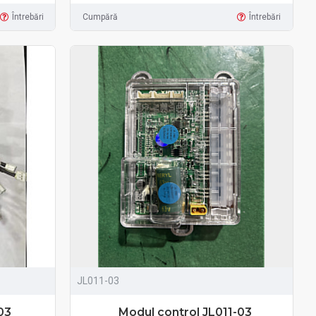
Întrebări
Cumpără
Întrebări
JL011-03
03
Modul control JL011-03