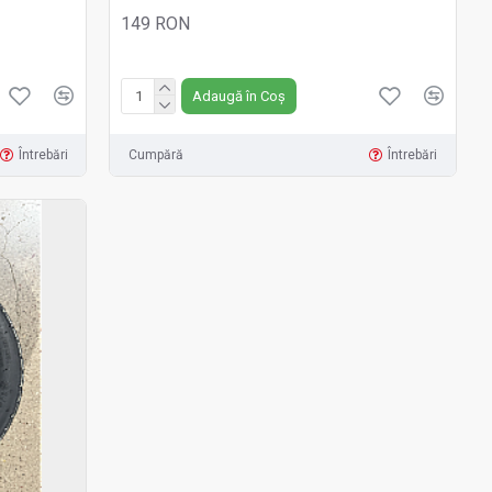
149 RON
Fără TVA:149 RON
Adaugă în Coș
Întrebări
Cumpără
Întrebări