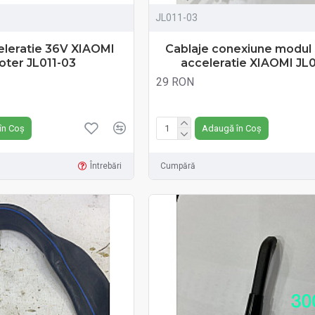
JL011-03
eleratie 36V XIAOMI
Cablaje conexiune modul 
oter JL011-03
acceleratie XIAOMI JL0
29 RON
Fără TVA:29 RON
în Coș
Adaugă în Coș
Întrebări
Cumpără