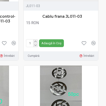
JL011-03
control-
Cablu frana JL011-03
11-03
15 RON
Fără TVA:15 RON
Adaugă în Coș
Întrebări
Cumpără
Întrebări