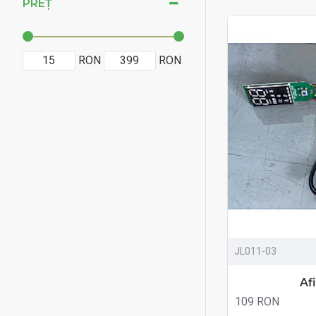
PREȚ
RON
RON
JL011-03
Af
109 RON