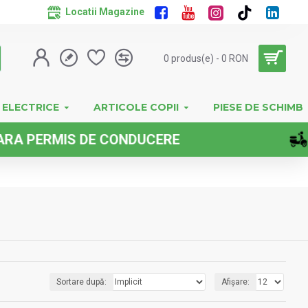
Locatii Magazine
0 produs(e) - 0 RON
 ELECTRICE
ARTICOLE COPII
PIESE DE SCHIMB
UCERE
IMPO
Sortare după:
Afișare: