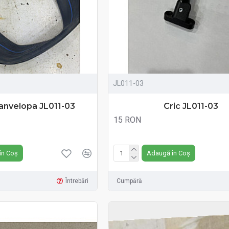
JL011-03
anvelopa JL011-03
Cric JL011-03
15 RON
Fără TVA:15 RON
în Coș
Adaugă în Coș
Întrebări
Cumpără