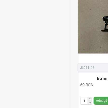
JL011-03
Etrie
60 RON
Fără TVA:60 RON
Adaugă 