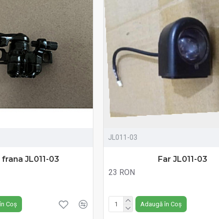
JL011-03
r frana JL011-03
Far JL011-03
23 RON
Fără TVA:23 RON
în Coș
Adaugă în Coș