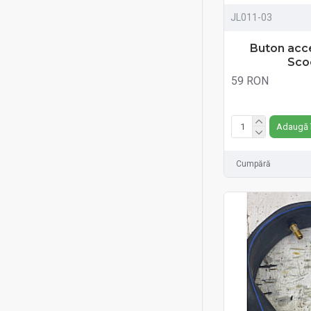
JL011-03
Buton acc
Sco
59 RON
Fără TVA:59 RON
Adaugă 
Cumpără