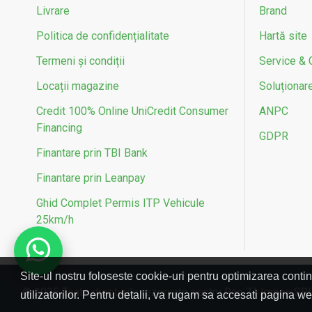
Livrare
Brand
Politica de confidențialitate
Hartă site
Termeni și condiții
Service & 
Locații magazine
Soluționarea
Credit 100% Online UniCredit Consumer
ANPC
Financing
GDPR
Finantare prin TBI Bank
Finantare prin Leanpay
Ghid Complet Permis ITP Vehicule
25km/h
Site-ul nostru foloseste cookie-uri pentru optimizarea contin
© 2025 Toate drepturile rezervate pentru Rac 74 Impex SR
utilizatorilor. Pentru detalii, va rugam sa accesati pagina