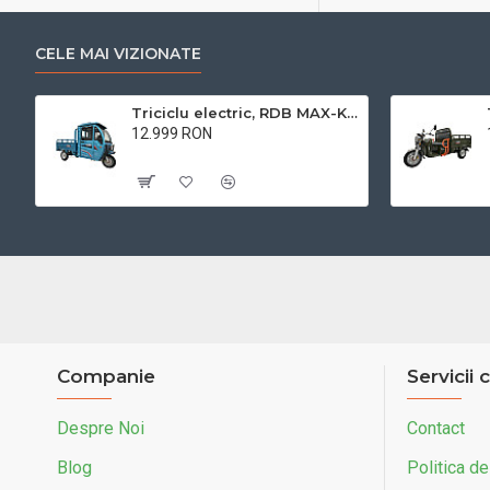
CELE MAI VIZIONATE
Triciclu electric, RDB MAX-Klass4, acoperis inchis, fara permis, 72V 32Ah, 4000W, 25km/h
12.999 RON
Cu TVA:12.999 RON
Companie
Servicii c
Despre Noi
Contact
Blog
Politica de