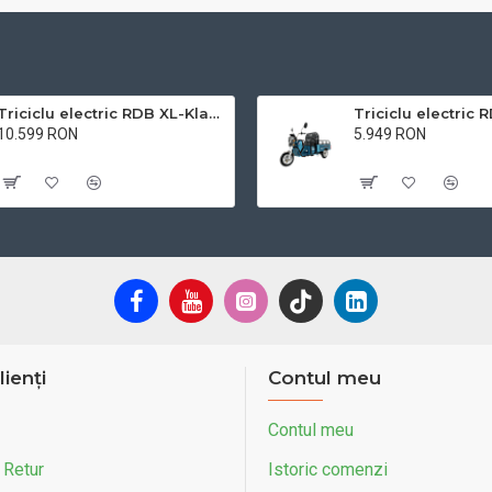
Triciclu electric RDB XL-Klass4, GRANDE 4000W, 72V 45Ah, 25km/h
10.599 RON
5.949 RON
Cu TVA:10.599 RON
Cu TVA:5.949 RON
lienți
Contul meu
Contul meu
 Retur
Istoric comenzi