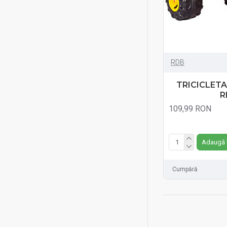
RDB
TRICICLETA
R
109,99 RON
Fără TVA:109,99 RO
Adaugă 
Cumpără