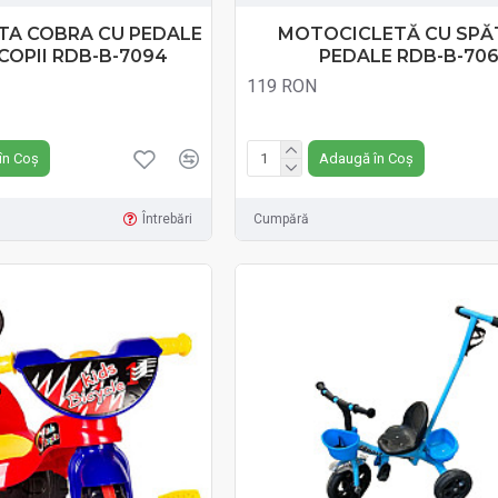
A COBRA CU PEDALE
MOTOCICLETĂ CU SPĂT
COPII RDB-B-7094
PEDALE RDB-B-70
119 RON
Fără TVA:119 RON
în Coș
Adaugă în Coș
Întrebări
Cumpără