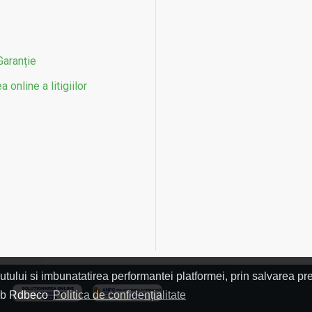
Garanție
 online a litigiilor
utului si imbunatatirea performantei platformei, prin salvarea pre
L
 web Rdbeco
Politica de confidențialitate