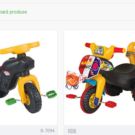
ară produse
B-7094
RDB