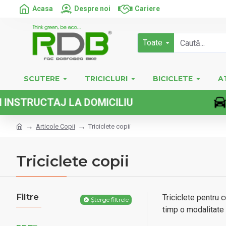
Acasa
Despre noi
Cariere
Toate
SCUTERE
TRICICLURI
BICICLETE
A
TAJ LA DOMICILIU
Articole Copii
Triciclete copii
Triciclete copii
Filtre
Triciclete pentru c
Șterge filtrele
timp o modalitate 