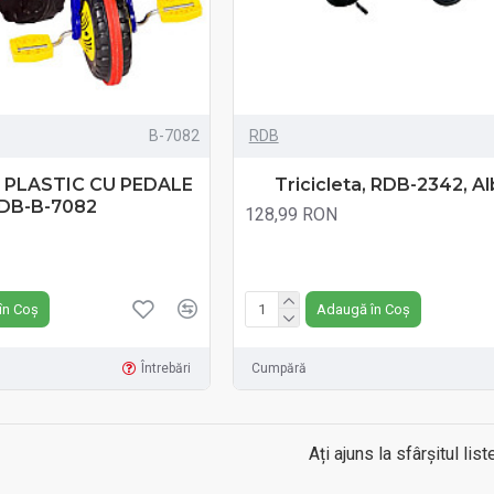
B-7082
RDB
 PLASTIC CU PEDALE
Tricicleta, RDB-2342, A
DB-B-7082
128,99 RON
Fără TVA:128,99 RON
N
în Coș
Adaugă în Coș
Întrebări
Cumpără
Ați ajuns la sfârșitul liste