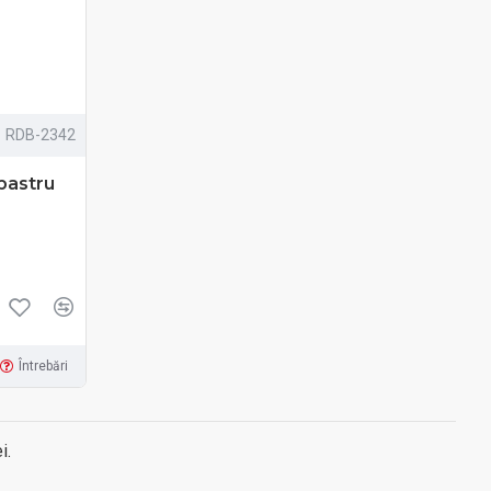
RDB-2342
lbastru
Întrebări
i.