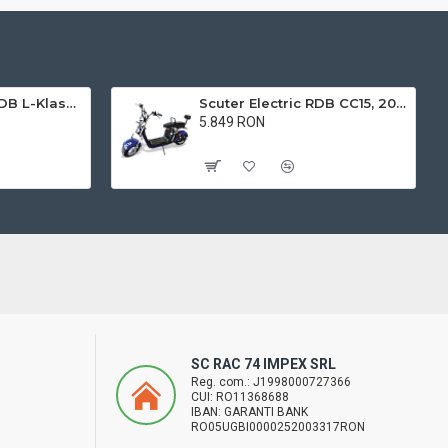
Triciclu electric RDB L-Klass4 fara permis, 1350W, 25 km/h
Scuter Electric RDB CC15, 2000W, fara permis, 25km/h
5.849 RON
Cu TVA:5.849 RON
SC RAC 74 IMPEX SRL
Reg. com.: J1998000727366
CUI: RO11368688
IBAN: GARANTI BANK
RO05UGBI0000252003317RON