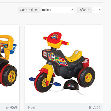
Sortare după:
Afișare:
B-7069
RDB
B-7061