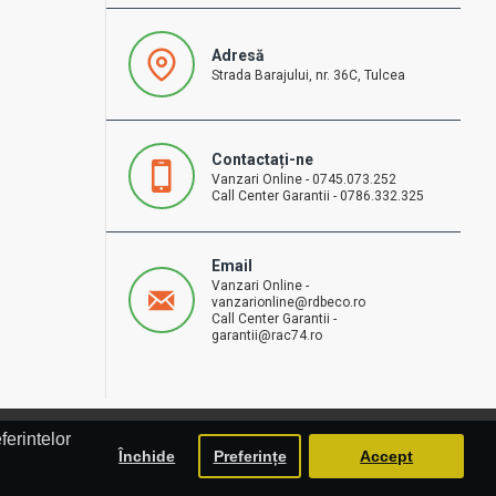
Adresă
Strada Barajului, nr. 36C, Tulcea
Contactați-ne
Vanzari Online - 0745.073.252
Call Center Garantii - 0786.332.325
Email
Vanzari Online -
vanzarionline@rdbeco.ro
Call Center Garantii -
garantii@rac74.ro
ferintelor
Închide
Preferințe
Accept