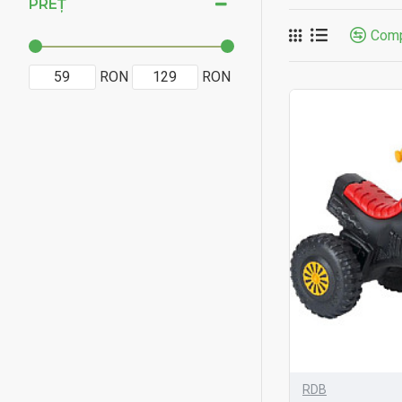
PREȚ
Comp
RON
RON
RDB