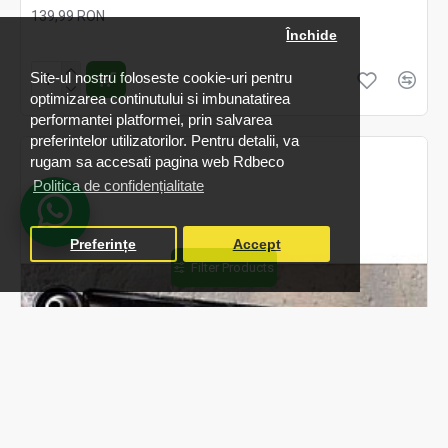
139,99 RON
Închide
Fără TVA:139,99 RON
Site-ul nostru foloseste cookie-uri pentru
optimizarea continutului si imbunatatirea
performantei platformei, prin salvarea
preferintelor utilizatorilor. Pentru detalii, va
rugam sa accesati pagina web Rdbeco
Politica de confidențialitate
Preferințe
Accept
Filter Products