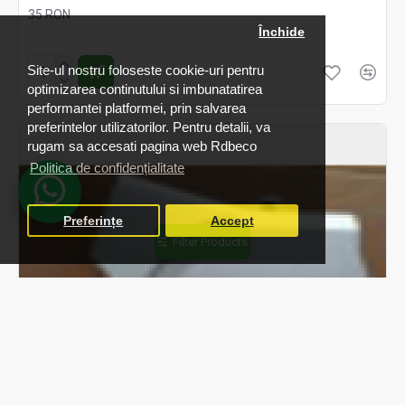
35 RON
Închide
Fără TVA:35 RON
Site-ul nostru foloseste cookie-uri pentru
optimizarea continutului si imbunatatirea
performantei platformei, prin salvarea
preferintelor utilizatorilor. Pentru detalii, va
rugam sa accesati pagina web Rdbeco
Politica de confidențialitate
Preferințe
Accept
Filter Products