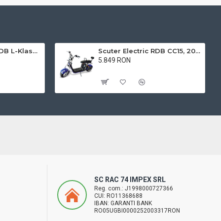
Triciclu electric RDB L-Klass4 fara permis, 1350W, 25 km/h
Scuter Electric RDB CC15, 2000W, fara permis, 25km/h
5.849 RON
Cu TVA:5.849 RON
SC RAC 74 IMPEX SRL
Reg. com.: J1998000727366
CUI: RO11368688
IBAN: GARANTI BANK
RO05UGBI0000252003317RON