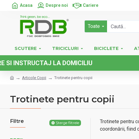
Acasa
Despre noi
Cariere
Toate
SCUTERE
TRICICLURI
BICICLETE
A
STRUCTAJ LA DOMICILIU
Articole Copii
Trotinete pentru copii
Trotinete pentru copii
Filtre
Trotinete pentru co
Șterge filtrele
coordonării, fiind