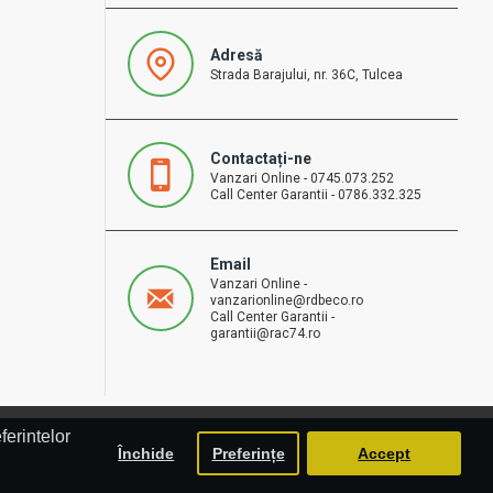
Adresă
Strada Barajului, nr. 36C, Tulcea
Contactați-ne
Vanzari Online - 0745.073.252
Call Center Garantii - 0786.332.325
Email
Vanzari Online -
vanzarionline@rdbeco.ro
Call Center Garantii -
garantii@rac74.ro
ferintelor
Închide
Preferințe
Accept