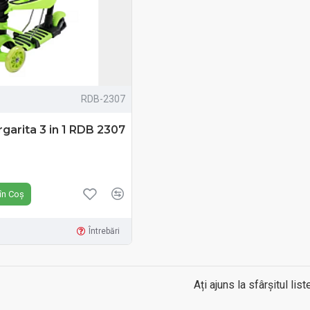
RDB-2307
rgarita 3 in 1 RDB 2307
N
în Coș
Întrebări
Ați ajuns la sfârșitul liste