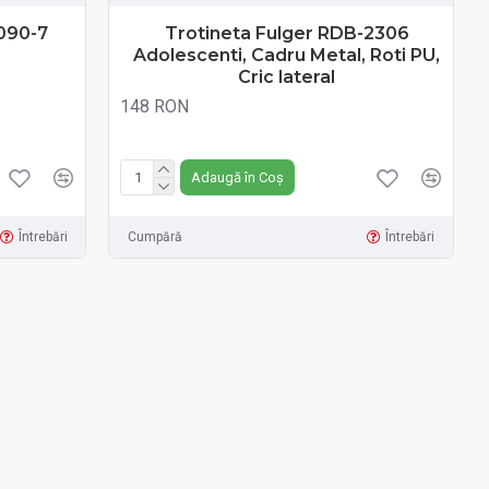
8090-7
Trotineta Fulger RDB-2306
Adolescenti, Cadru Metal, Roti PU,
Cric lateral
148 RON
Fără TVA:148 RON
Adaugă în Coș
Întrebări
Cumpără
Întrebări