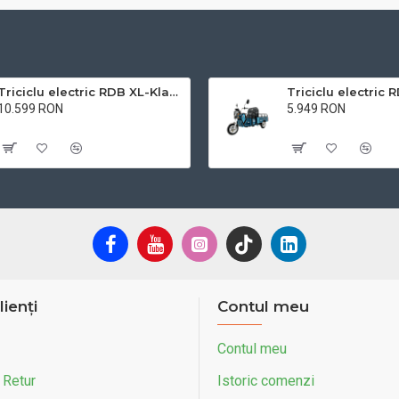
Triciclu electric RDB XL-Klass4, GRANDE 4000W, 72V 45Ah, 25km/h
10.599 RON
5.949 RON
Cu TVA:10.599 RON
Cu TVA:5.949 RON
lienți
Contul meu
Contul meu
 Retur
Istoric comenzi