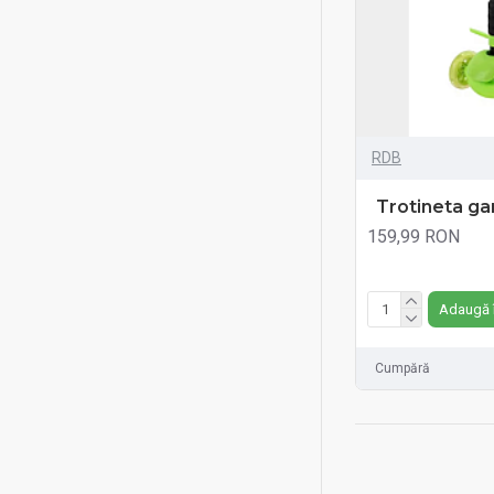
RDB
Trotineta ga
159,99 RON
Fără TVA:159,99 RO
Adaugă 
Cumpără