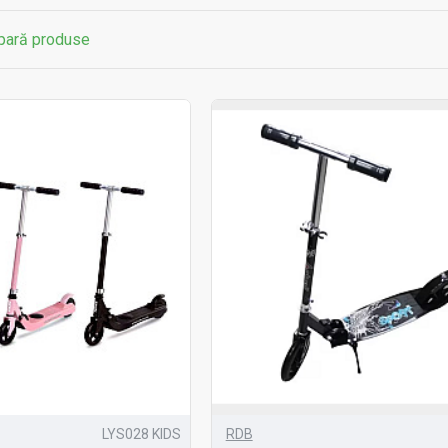
ară produse
LYS028 KIDS
RDB