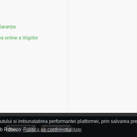
Garanție
 online a litigiilor
utului si imbunatatirea performantei platformei, prin salvarea pre
L
 web Rdbeco
Politica de confidențialitate