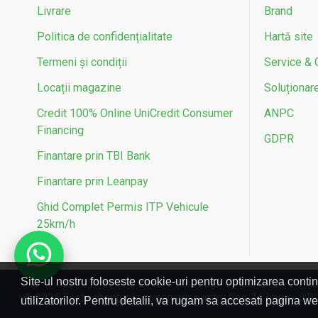
Livrare
Brand
Politica de confidențialitate
Hartă site
Termeni și condiții
Service & 
Locații magazine
Soluționarea
Credit 100% Online UniCredit Consumer
ANPC
Financing
GDPR
Finantare prin TBI Bank
Finantare prin Leanpay
Ghid Complet Permis ITP Vehicule
25km/h
Site-ul nostru foloseste cookie-uri pentru optimizarea contin
© 2025 Toate drepturile rezervate pentru Rac 74 Impex SR
utilizatorilor. Pentru detalii, va rugam sa accesati pagina