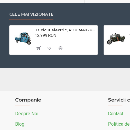
CELE MAI VIZIONATE
Triciclu electric, RDB MAX-Klass4, acoperis inchis, fara permis, 72V 32Ah, 4000W, 25km/h
12.999 RON
Cu TVA:12.999 RON
Companie
Servicii c
Despre Noi
Contact
Blog
Politica de