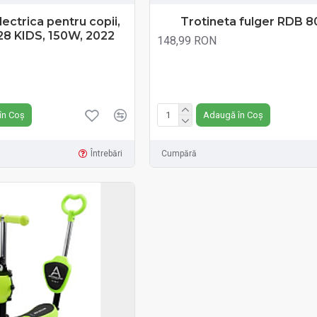
lectrica pentru copii,
Trotineta fulger RDB 
8 KIDS, 150W, 2022
148,99 RON
Fără TVA:148,99 RON
în Coș
Adaugă în Coș
Întrebări
Cumpără