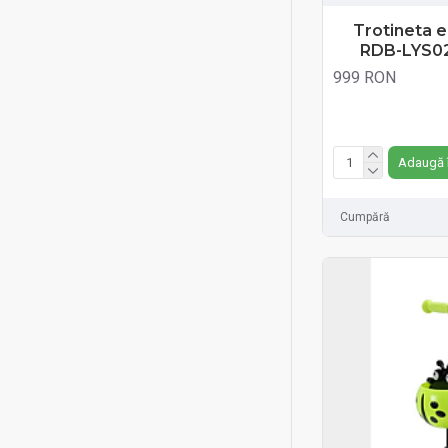
Trotineta e
RDB-LYS02
999 RON
Fără TVA:999 RON
Adaugă 
Cumpără