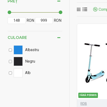
PREȚ
Comp
RON
RON
CULOARE
Albastru
Negru
Alb
FĂRĂ PERMIS
RDB