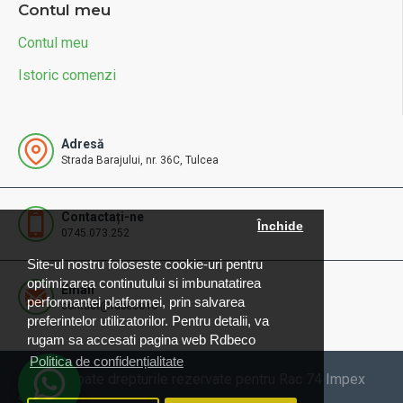
Contul meu
Contul meu
Istoric comenzi
Adresă
Strada Barajului, nr. 36C, Tulcea
Contactați-ne
Închide
0745.073.252
Site-ul nostru foloseste cookie-uri pentru
optimizarea continutului si imbunatatirea
Email
performantei platformei, prin salvarea
contact@rdbeco.ro
preferintelor utilizatorilor. Pentru detalii, va
rugam sa accesati pagina web Rdbeco
Politica de confidențialitate
© 2025 Toate drepturile rezervate pentru Rac 74 Impex
SRL