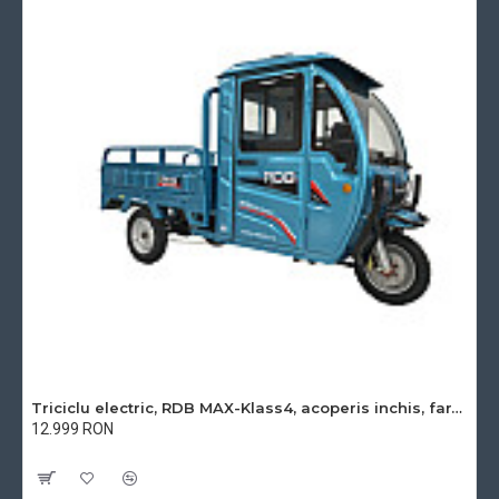
Triciclu electric, RDB MAX-Klass4, acoperis inchis, fara permis, 72V 32Ah, 4000W, 25km/h
12.999 RON
Cu TVA:12.999 RON