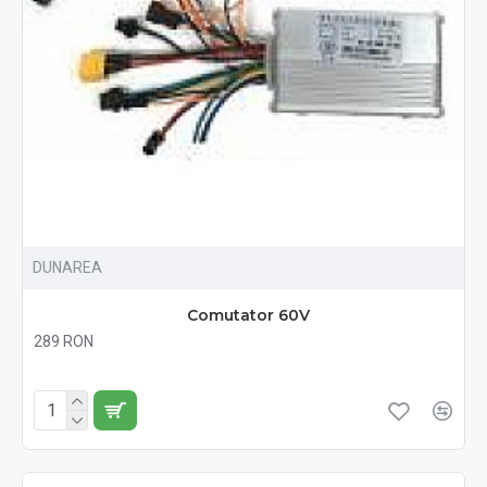
DUNAREA
Comutator 60V
289 RON
Fără TVA:289 RON