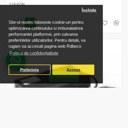
119 RON
Închide
Fără TVA:119 RON
Site-ul nostru foloseste cookie-uri pentru
optimizarea continutului si imbunatatirea
performantei platformei, prin salvarea
preferintelor utilizatorilor. Pentru detalii, va
rugam sa accesati pagina web Rdbeco
Politica de confidențialitate
Preferințe
Accept
Filter Products