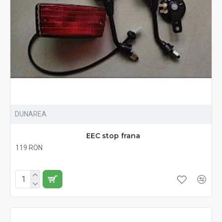
DUNAREA
EEC stop frana
119 RON
Fără TVA:119 RON