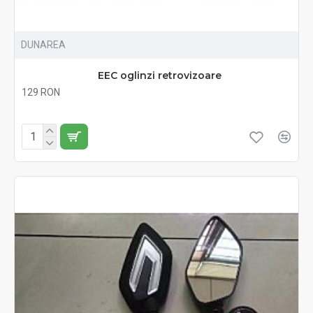
DUNAREA
EEC oglinzi retrovizoare
129 RON
Fără TVA:129 RON