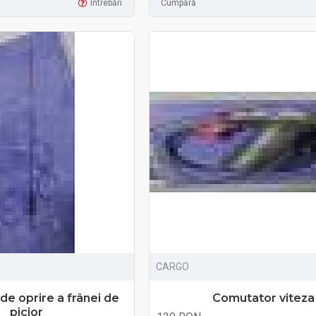
Întrebări
Cumpără
CARGO
e oprire a frânei de
Comutator viteza
picior