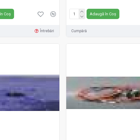
Fără TVA:119 RON
în Coș
Adaugă în Coș
Întrebări
Cumpără