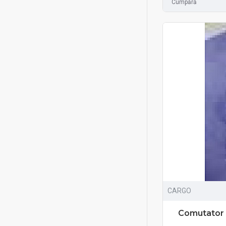
Cumpără
CARGO
Comutator d