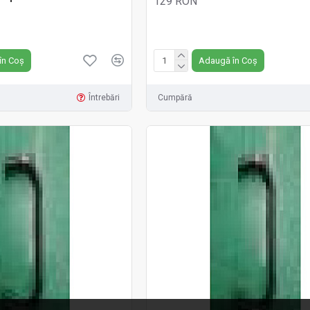
129 RON
Fără TVA:129 RON
în Coș
Adaugă în Coș
Întrebări
Cumpără