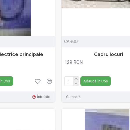
CARGO
lectrice principale
Cadru locuri
129 RON
Fără TVA:129 RON
în Coș
Adaugă în Coș
Întrebări
Cumpără