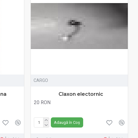
CARGO
ana
Claxon electornic
20 RON
Fără TVA:20 RON
Adaugă în Coș