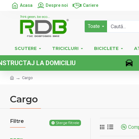
Acasa
Despre noi
Cariere
Toate
SCUTERE
TRICICLURI
BICICLETE
A
DOMICILIU
V
Cargo
Cargo
Filtre
Șterge filtrele
Comp