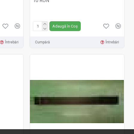
10 RON
Fără TVA:10 RON
Adaugă în Coș
Întrebări
Cumpără
Întrebări