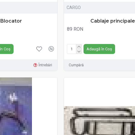
CARGO
Blocator
Cablaje principale
89 RON
Fără TVA:89 RON
în Coș
Adaugă în Coș
Întrebări
Cumpără