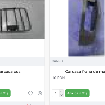
CARGO
arcasa cos
Carcasa frana de m
10 RON
Fără TVA:10 RON
în Coș
Adaugă în Coș