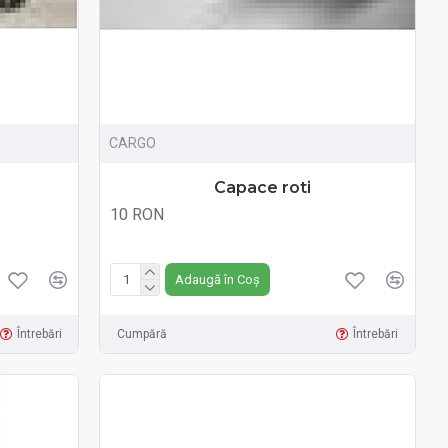
CARGO
Capace roti
10 RON
Fără TVA:10 RON
Adaugă în Coș
Întrebări
Cumpără
Întrebări