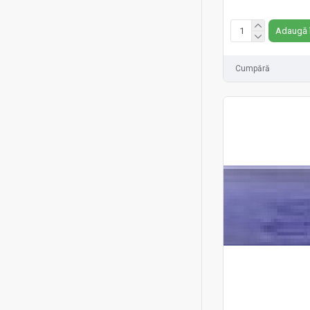
Fără TVA:5 RON
Adaugă 
Cumpără