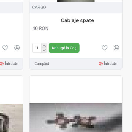
CARGO
Cablaje spate
40 RON
Fără TVA:40 RON
Adaugă în Coș
Întrebări
Cumpără
Întrebări