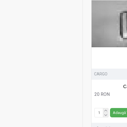
CARGO
C
20 RON
Fără TVA:20 RON
Adaugă 