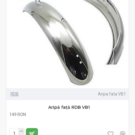
RDB
Aripa fata VB1
Aripă față RDB VB1
149 RON
Fără TVA:149 RON