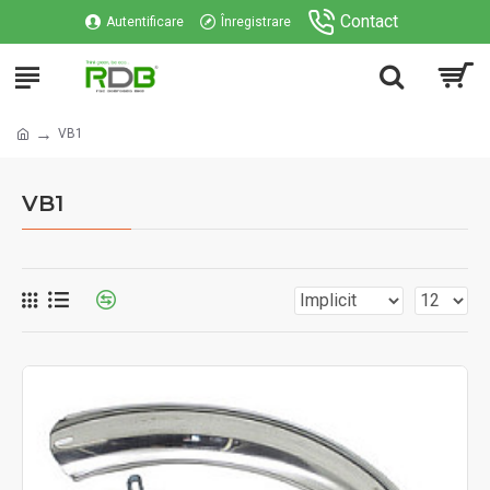
Contact
Autentificare
Înregistrare
VB1
VB1