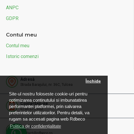
ANPC
GDPR
Contul meu
Contul meu
Istoric comenzi
Adresă
Închide
Strada Barajului, nr. 36C, Tulcea
Site-ul nostru foloseste cookie-uri pentru
optimizarea continutului si imbunatatirea
Contactați-ne
performantei platformei, prin salvarea
0745.073.252
preferintelor utilizatorilor. Pentru detalii, va
rugam sa accesati pagina web Rdbeco
Politica de confidențialitate
Email
contact@rdbeco.ro