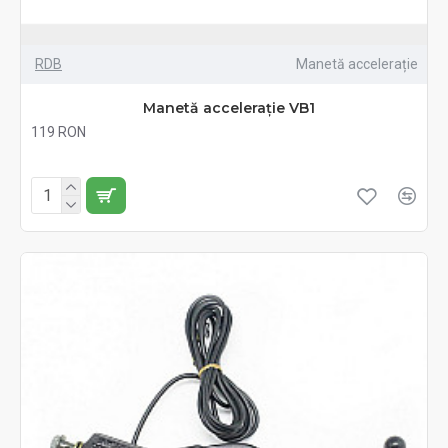
RDB
Manetă accelerație
Manetă accelerație VB1
119 RON
Fără TVA:119 RON