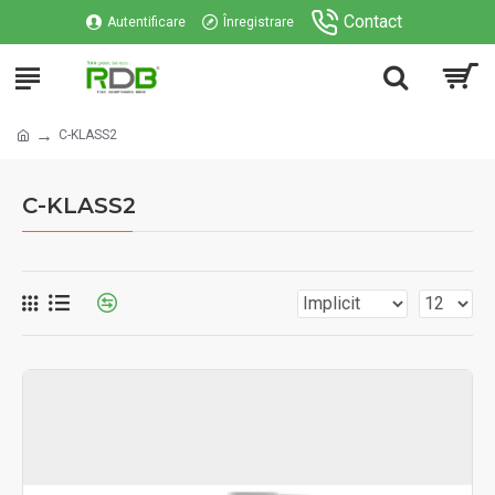
Contact
Autentificare
Înregistrare
C-KLASS2
C-KLASS2