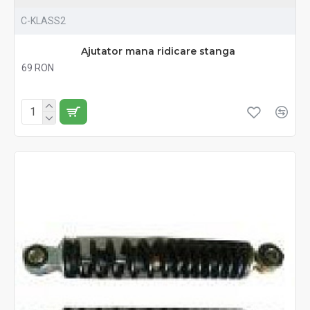
C-KLASS2
Ajutator mana ridicare stanga
69 RON
Fără TVA:69 RON