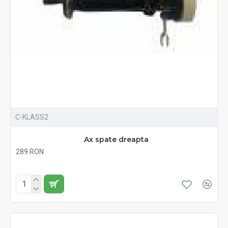
C-KLASS2
Ax spate dreapta
289 RON
Fără TVA:289 RON