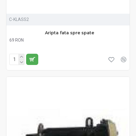
C-KLASS2
Aripta fata spre spate
69 RON
Fără TVA:69 RON