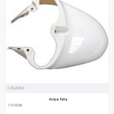
C-KLASS2
Aripa fata
119 RON
Fără TVA:119 RON