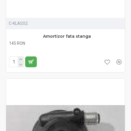
C-KLASS2
Amortizor fata stanga
145 RON
Fără TVA:145 RON