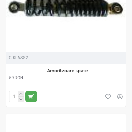
C-KLASS2
Amoritzoare spate
59 RON
Fără TVA:59 RON