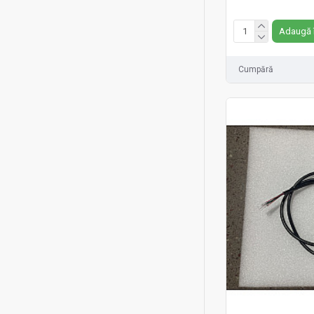
Fără TVA:149 RON
Adaugă 
Cumpără