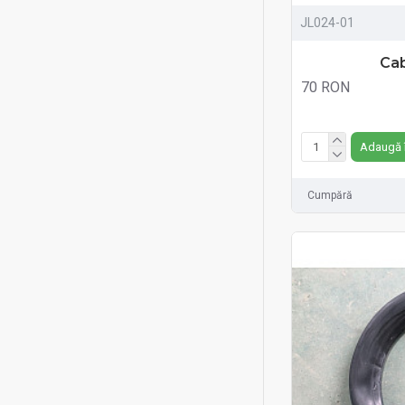
JL024-01
Cab
70 RON
Fără TVA:70 RON
Adaugă 
Cumpără