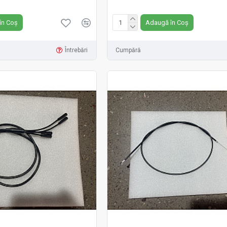
Fără TVA:49 RON
în Coș
Adaugă în Coș
Întrebări
Cumpără