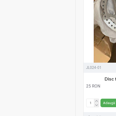
JL024-01
Disc 
25 RON
Fără TVA:25 RON
Adaugă 