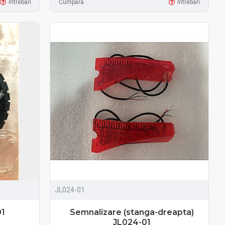
Întrebări
Cumpără
Întrebări
JL024-01
01
Semnalizare (stanga-dreapta)
JL024-01