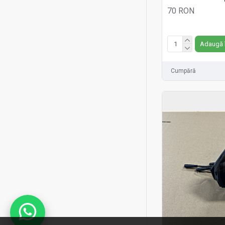
70 RON
Fără TVA:70 RON
Adaugă 
Cumpără