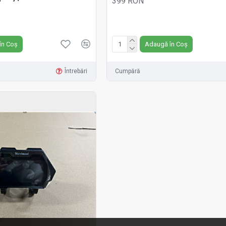
399 RON
Fără TVA:399 RON
în Coș
Adaugă în Coș
Întrebări
Cumpără