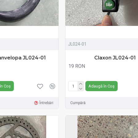
JL024-01
nvelopa JL024-01
Claxon JL024-01
19 RON
Fără TVA:19 RON
în Coș
Adaugă în Coș
Întrebări
Cumpără