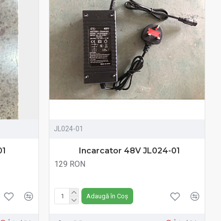
JL024-01
01
Incarcator 48V JL024-01
129 RON
Fără TVA:129 RON
Adaugă în Coș