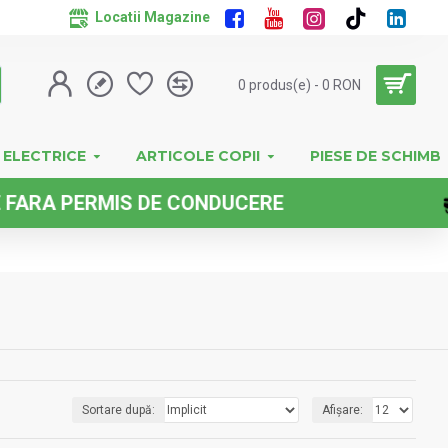
Locatii Magazine
0 produs(e) - 0 RON
 ELECTRICE
ARTICOLE COPII
PIESE DE SCHIMB
NDUCERE
IM
Sortare după:
Afișare: