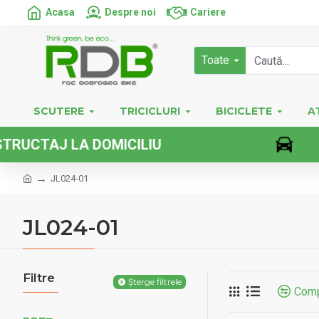
Acasa
Despre noi
Cariere
Toate
SCUTERE
TRICICLURI
BICICLETE
A
IU
VEHICUL
JL024-01
JL024-01
Filtre
Șterge filtrele
Comp