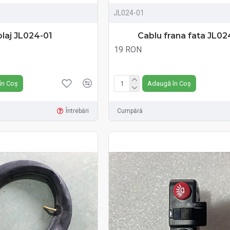
JL024-01
laj JL024-01
Cablu frana fata JL02
19 RON
Fără TVA:19 RON
în Coș
Adaugă în Coș
Întrebări
Cumpără