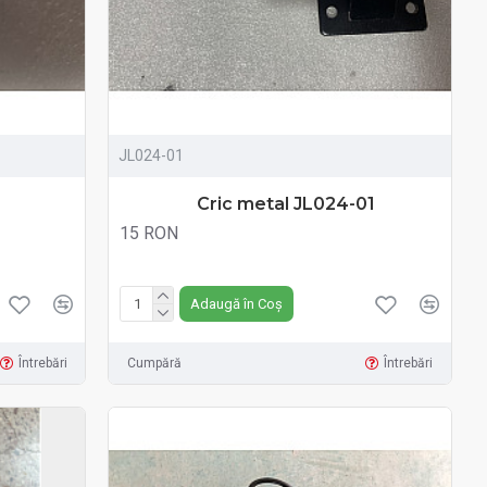
JL024-01
Cric metal JL024-01
15 RON
Fără TVA:15 RON
Adaugă în Coș
Întrebări
Cumpără
Întrebări