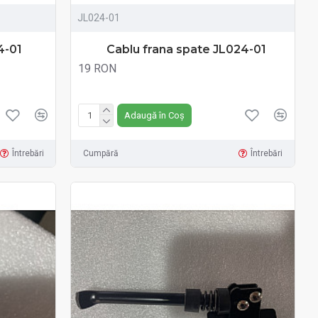
JL024-01
4-01
Cablu frana spate JL024-01
19 RON
Fără TVA:19 RON
Adaugă în Coș
Întrebări
Cumpără
Întrebări