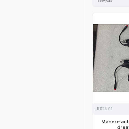
Cumpără
JL024-01
Manere acti
drea