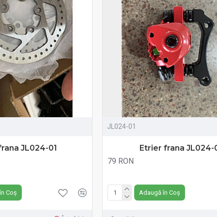
JL024-01
frana JL024-01
Etrier frana JL024-
79 RON
Fără TVA:79 RON
în Coș
Adaugă în Coș