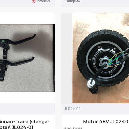
Întrebări
Cumpără
JL024-01
onare frana (stanga-
Motor 48V JL024-
pta)\ JL024-01