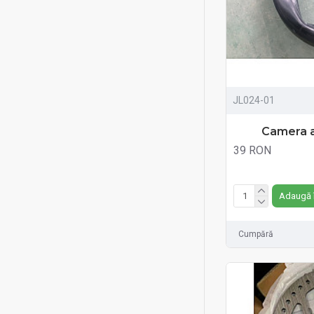
JL024-01
Camera a
39 RON
Fără TVA:39 RON
Adaugă 
Cumpără