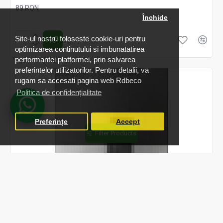
89 RON
Închide
Fără TVA:89 RON
Site-ul nostru foloseste cookie-uri pentru
optimizarea continutului si imbunatatirea
performantei platformei, prin salvarea
preferintelor utilizatorilor. Pentru detalii, va
rugam sa accesati pagina web Rdbeco
Politica de confidențialitate
Preferințe
Accept
Filter Products