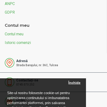
ANPC
GDPR
Contul meu
Contul meu
Istoric comenzi
Adresă
Strada Barajului, nr. 36C, Tulcea
Contactați-ne
Închide
0745.073.252
Site-ul nostru foloseste cookie-uri pentru
optimizarea continutului si imbunatatirea
Email
performantei platformei, prin salvarea
contact@rdbeco.ro