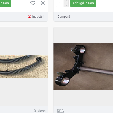
în Coș
Adaugă în Coș
Întrebări
Cumpără
X-klass
RDB