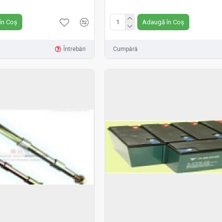
Fără TVA:89 RON
în Coș
Adaugă în Coș
Întrebări
Cumpără