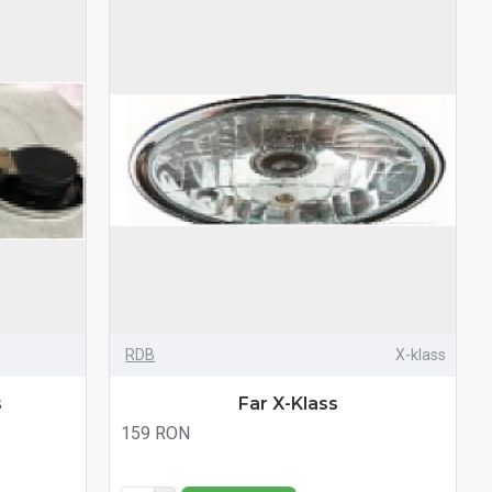
RDB
X-klass
s
Far X-Klass
159 RON
Fără TVA:159 RON