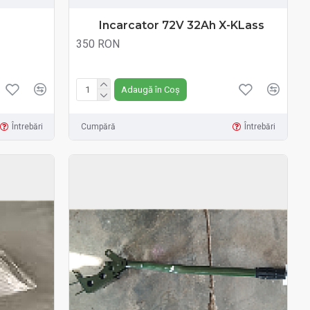
Incarcator 72V 32Ah X-KLass
350 RON
Fără TVA:350 RON
Adaugă în Coș
Întrebări
Cumpără
Întrebări