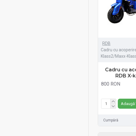
RDB
Cadru cu acoperire
Klass2/Maxx-Klas
Cadru cu aco
RDB X-k
800 RON
Fără TVA:800 RON
Adaugă 
Cumpără