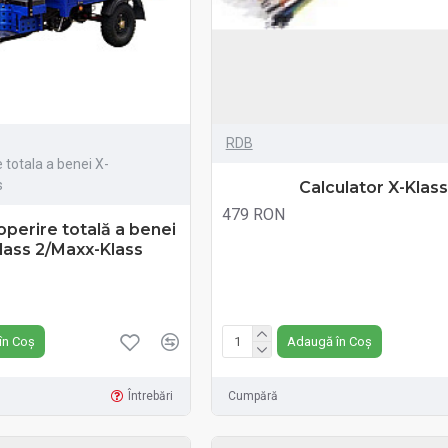
RDB
 totala a benei X-
s
Calculator X-Klas
479 RON
perire totală a benei
Fără TVA:479 RON
lass 2/Maxx-Klass
în Coș
Adaugă în Coș
Întrebări
Cumpără