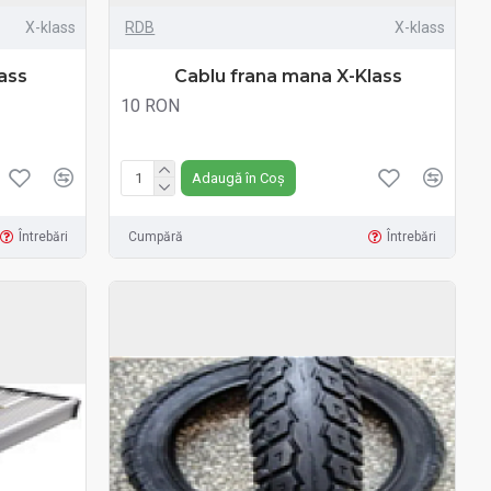
X-klass
RDB
X-klass
lass
Cablu frana mana X-Klass
10 RON
Fără TVA:10 RON
Adaugă în Coș
Întrebări
Cumpără
Întrebări