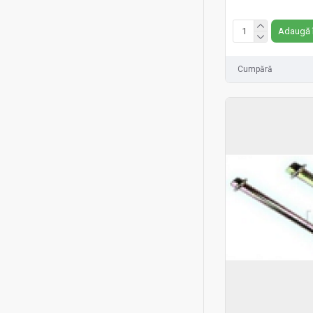
Fără TVA:10 RON
Adaugă 
Cumpără