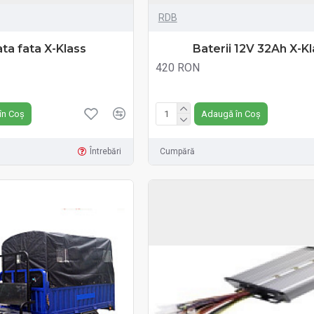
RDB
ata fata X-Klass
Baterii 12V 32Ah X-K
420 RON
Fără TVA:420 RON
în Coș
Adaugă în Coș
Întrebări
Cumpără