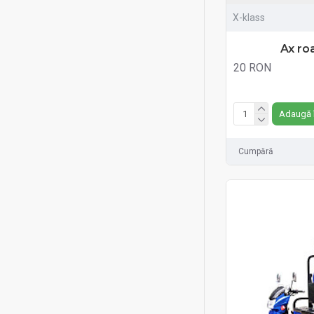
X-klass
Ax ro
20 RON
Fără TVA:20 RON
Adaugă 
Cumpără