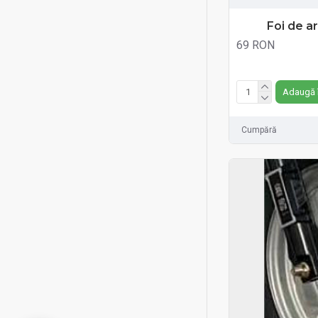
Foi de a
69 RON
Fără TVA:69 RON
Adaugă 
Cumpără