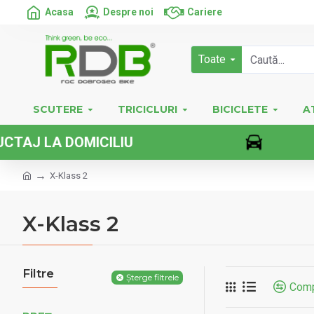
Acasa
Despre noi
Cariere
Toate
SCUTERE
TRICICLURI
BICICLETE
A
IU
VEHICUL
X-Klass 2
X-Klass 2
Filtre
Șterge filtrele
Comp