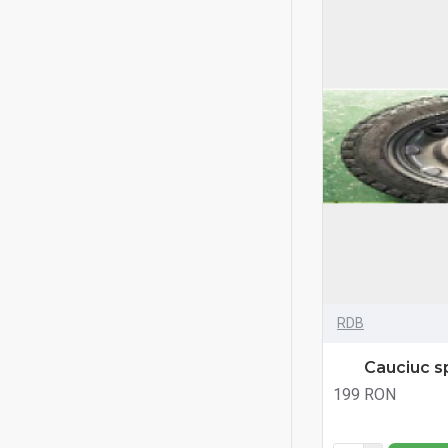
RDB
Cauciuc sp
199 RON
Fără TVA:199 RON