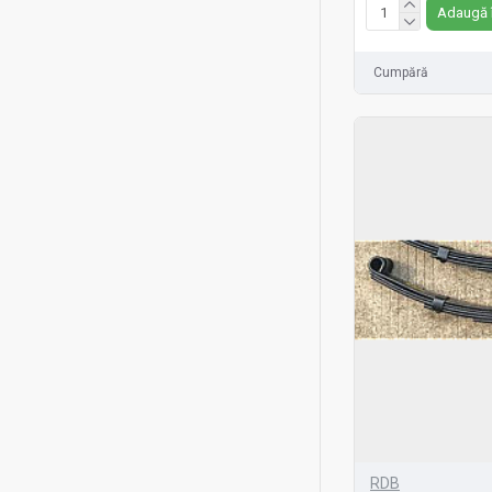
Adaugă 
Cumpără
RDB