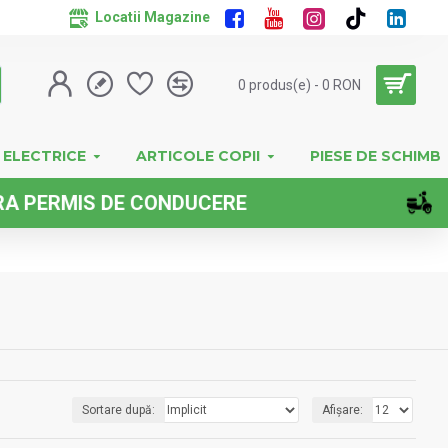
Locatii Magazine
0 produs(e) - 0 RON
 ELECTRICE
ARTICOLE COPII
PIESE DE SCHIMB
NDUCERE
IM
Sortare după:
Afișare: