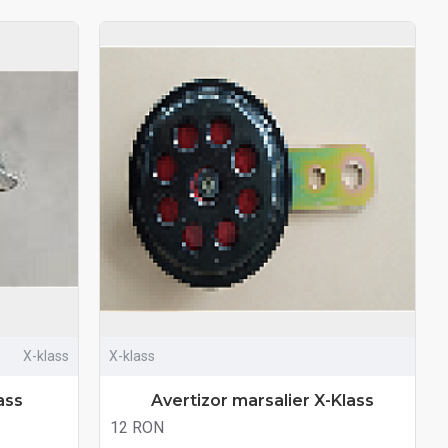
X-klass
X-klass
ass
Avertizor marsalier X-Klass
12 RON