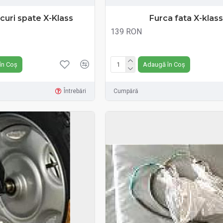
rcuri spate X-Klass
Furca fata X-klass
139 RON
Fără TVA:139 RON
în Coș
Adaugă în Coș
Întrebări
Cumpără