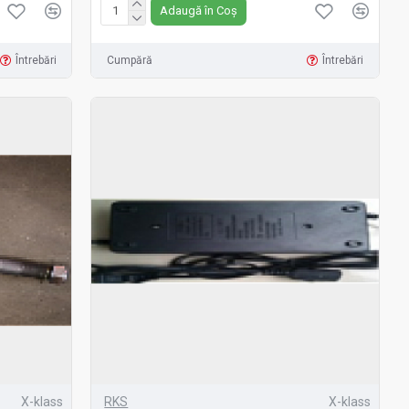
Adaugă în Coș
Întrebări
Cumpără
Întrebări
X-klass
RKS
X-klass