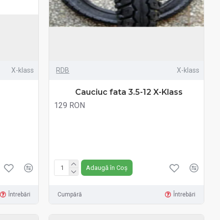
X-klass
RDB
X-klass
s
Cauciuc fata 3.5-12 X-Klass
129 RON
Fără TVA:129 RON
Adaugă în Coș
Întrebări
Cumpără
Întrebări