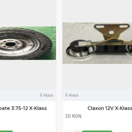
X-klass
X-klass
ate 3.75-12 X-Klass
Claxon 12V X-Klas
20 RON
Fără TVA:20 RON