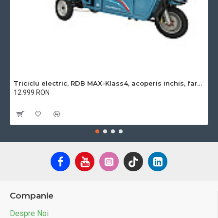
Triciclu electric, RDB MAX-Klass4, acoperis inchis, fara permis, 72V 32Ah, 4000W, 25km/h
12.999 RON
Cu TVA:12.999 RON
Companie
Despre Noi