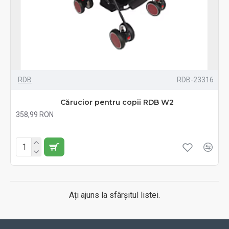
RDB
RDB-23316
Cărucior pentru copii RDB W2
358,99 RON
Fără TVA:358,99 RON
Ați ajuns la sfârșitul listei.