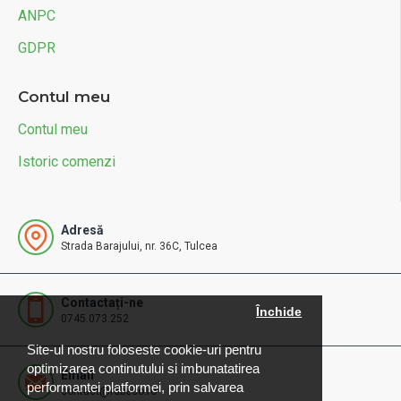
ANPC
GDPR
Contul meu
Contul meu
Istoric comenzi
Adresă
Strada Barajului, nr. 36C, Tulcea
Contactați-ne
Închide
0745.073.252
Site-ul nostru foloseste cookie-uri pentru
optimizarea continutului si imbunatatirea
Email
performantei platformei, prin salvarea
contact@rdbeco.ro