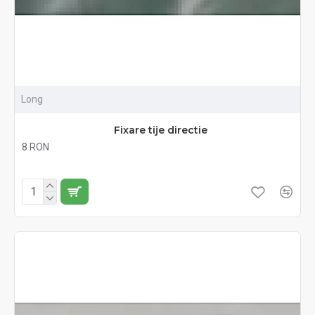
Long
Fixare tije directie
8 RON
Fără TVA:8 RON