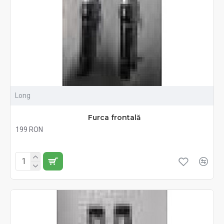
Long
Furca frontală
199 RON
Fără TVA:199 RON