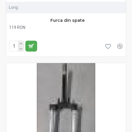
Long
Furca din spate
119 RON
Fără TVA:119 RON