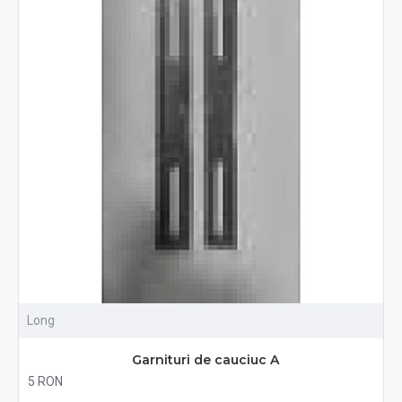
Long
Garnituri de cauciuc A
5 RON
Fără TVA:5 RON