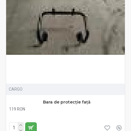
CARGO
Bara de protecție față
119 RON
Fără TVA:119 RON