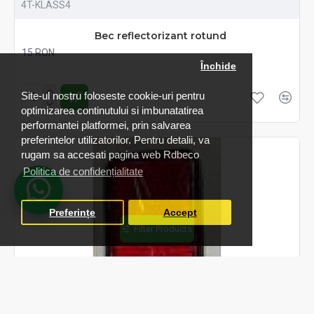
4T-KLASS4
Bec reflectorizant rotund
15 RON
Închide
Fără TVA:15 RON
Site-ul nostru foloseste cookie-uri pentru
optimizarea continutului si imbunatatirea
performantei platformei, prin salvarea
preferintelor utilizatorilor. Pentru detalii, va
rugam sa accesati pagina web Rdbeco
Politica de confidențialitate
Preferințe
Accept
Filter Products