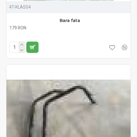
4T-KLASS4
Bara fata
179 RON
Fără TVA:179 RON