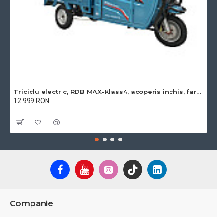
Triciclu electric, RDB MAX-Klass4, acoperis inchis, fara permis, 72V 32Ah, 4000W, 25km/h
12.999 RON
Cu TVA:12.999 RON
Companie