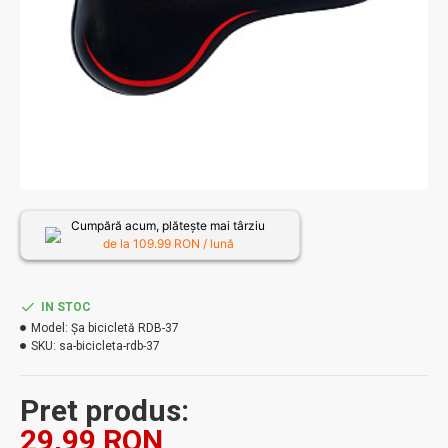
Cumpără acum, plătește mai târziu
de la
109.99
RON / lună
IN STOC
Model:
Șa bicicletă RDB-37
SKU:
sa-bicicleta-rdb-37
Pret produs:
29,99 RON