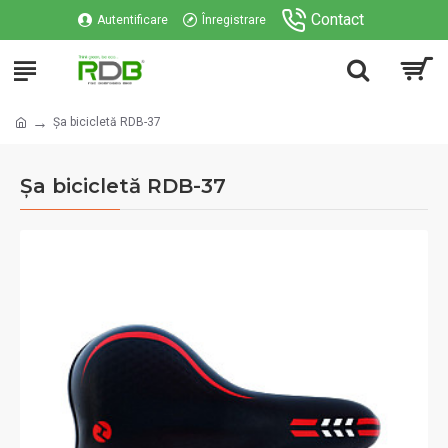
Contact
Autentificare
Înregistrare
Șa bicicletă RDB-37
Șa bicicletă RDB-37