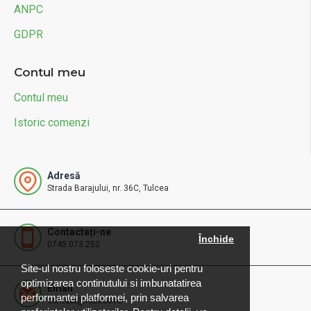
ANPC
GDPR
Contul meu
Contul meu
Istoric comenzi
Adresă
Strada Barajului, nr. 36C, Tulcea
Contactați-ne
Închide
0745.073.252
Site-ul nostru foloseste cookie-uri pentru
optimizarea continutului si imbunatatirea
Email
performantei platformei, prin salvarea
contact@rdbeco.ro