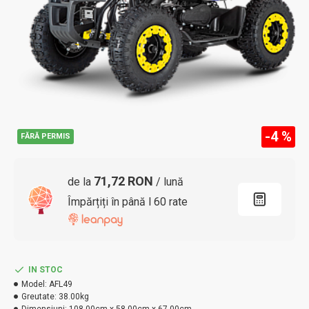
-4 %
FĂRĂ PERMIS
71,72 RON
de la
/ lună
Împărțiți în până l 60 rate
IN STOC
Model:
AFL49
Greutate:
38.00kg