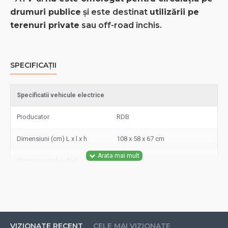
drumuri publice
și este destinat
utilizării pe
terenuri private
sau off-road închis.
SPECIFICAȚII
Specificatii vehicule electrice
Producator
RDB
Dimensiuni (cm) L x l x h
108 x 58 x 67 cm
Greutate produs (kg)
38 kg
Viteza maxima km/h
25 km/h
Propulsie
Lanț
VIZIONATE RECENT
CELE MAI VIZIONATE
Tip alimentare
Benzină (2T)