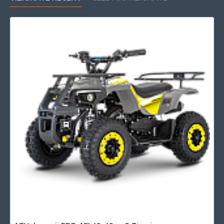
Putere motor cp
≈ 2.1 CP
Tip motor
49cc, 2 timpi, răcire pe aer
Tip distributie
Lanț
Transmisie
Automată