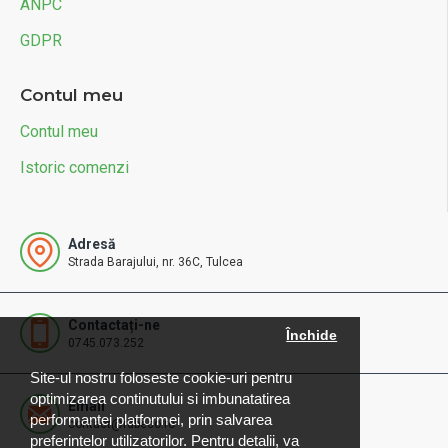
ANPC
GDPR
Contul meu
Contul meu
Istoric comenzi
Adresă
Strada Barajului, nr. 36C, Tulcea
Contactați-ne
Închide
0745.073.252
Site-ul nostru foloseste cookie-uri pentru
optimizarea continutului si imbunatatirea
Email
performantei platformei, prin salvarea
contact@rdbeco.ro
preferintelor utilizatorilor. Pentru detalii, va