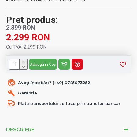
Dimensiuni:
108.00cm x 58.00cm x 67.00cm
Pret produs:
2.399 RON
2.299 RON
Cu TVA: 2.299 RON
Adaugă în Coș
Aveți întrebări? (+40) 0745073252
Garanție
Plata transportului se face prin transfer bancar.
DESCRIERE