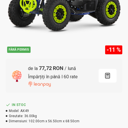
-11 %
FĂRĂ PERMIS
77,72 RON
de la
/ lună
Împărțiți în până l 60 rate
IN STOC
Model:
AX49
Greutate:
36.00kg
Dimensiuni:
102.00cm x 56.50cm x 68.50cm