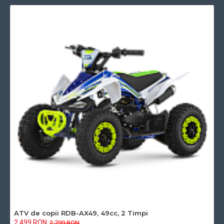
Putere motor cp
≈ 2.1 CP
Tip motor
49cc, 2 timpi, răcire pe aer
Tip distributie
Lanț
Transmisie
Automată
ATV de copii RDB-AX49, 49cc, 2 Timpi
2.499 RON
2.799 RON