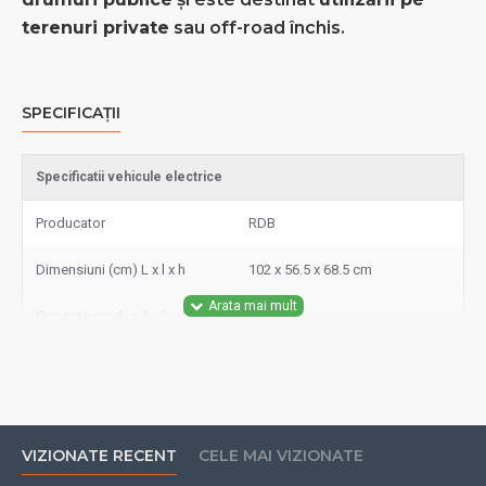
terenuri private
sau off-road închis.
SPECIFICAȚII
Specificatii vehicule electrice
Producator
RDB
Dimensiuni (cm) L x l x h
102 x 56.5 x 68.5 cm
Greutate produs (kg)
36 kg
Viteza maxima km/h
25 km/h
Propulsie
Lanț
VIZIONATE RECENT
CELE MAI VIZIONATE
Tip alimentare
Benzină (2T)