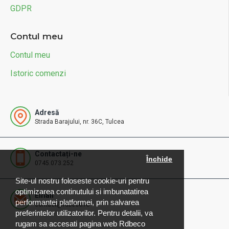
GDPR
Contul meu
Contul meu
Istoric comenzi
Adresă
Strada Barajului, nr. 36C, Tulcea
Contactați-ne
Închide
0745.073.252
Site-ul nostru foloseste cookie-uri pentru
optimizarea continutului si imbunatatirea
Email
performantei platformei, prin salvarea
contact@rdbeco.ro
preferintelor utilizatorilor. Pentru detalii, va
rugam sa accesati pagina web Rdbeco