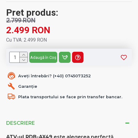
Pret produs:
2.799 RON
2.499 RON
Cu TVA: 2.499 RON
Adaugă în Coș
Aveți întrebări? (+40) 0745073252
Garanție
Plata transportului se face prin transfer bancar.
DESCRIERE
ATV-ul RDB-AX49
este alegerea perfectă