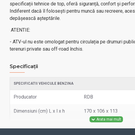
specificații tehnice de top, oferă siguranță, confort și perfo
Indiferent dacă îl folosești pentru muncă sau recreere, ace
depășească așteptările.
ATENTIE:
- ATV-ul nu este omologat pentru circulația pe drumuri publice
terenuri private sau off-road închis.
Specificații
SPECIFICATII VEHICULE BENZINA
Producator
RDB
Dimensiuni (cm) L x l x h
170 x 106 x 113
Garantie motor (luni de zile)
24