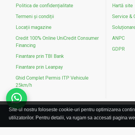
Politica de confidențialitate
Hartă site
Anvelopa frontala
23x7-10
Termeni și condiții
Service & 
Anvelopa spate
22x10-10
Locații magazine
Soluționarea
Credit 100% Online UniCredit Consumer
ANPC
Conectivitate
Pornire electrica
Financing
GDPR
Frana fata
Hidraulica pe disc
Finantare prin TBI Bank
Finantare prin Leanpay
Frana spate
Amortizor hidraulic
Ghid Complet Permis ITP Vehicule
Lumini
LED
25km/h
Material janta
Aliaj metal
Site-ul nostru foloseste cookie-uri pentru optimizarea contin
Numar chei
2
© 2025 Toate drepturile rezervate pentru Rac 74 Impex SR
utilizatorilor. Pentru detalii, va rugam sa accesati pagina
Ampatament
115 cm