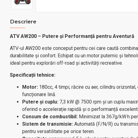
Descriere
ATV AW200 – Putere și Performanță pentru Aventură
ATV-ul AW200 este conceput pentru cei care caută combinaț
durabilitate și confort. Echipat cu un motor puternic și tehn
ideal pentru explorări off-road și activități recreative.
Specificații tehnice:
Motor:
180cc, 4 timpi, răcire cu aer, cilindru orizontal
funcționare lină.
Putere și cuplu:
7,3 kW @ 7500 rpm și un cuplu max
oferind o accelerație rapidă și o performanță excelent
Consum de combustibil:
Minimizat la 367g/kW·h pentr
Sistem de transmisie:
Automată (F/N/R) cu transmisi
pentru versatilitate pe orice teren.