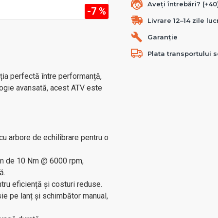
Aveți întrebări? (+4
-7 %
Livrare 12–14 zile lu
Garanție
Plata transportului s
ia perfectă între performanță,
ologie avansată, acest ATV este
, cu arbore de echilibrare pentru o
im de 10 Nm @ 6000 rpm,
ă.
u eficiență și costuri reduse.
e pe lanț și schimbător manual,