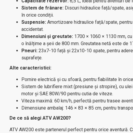
Capacitate rezervor:
6,5 L, ideal pentru aventuri de 
Sistem de frânare:
Discuri hidraulice față/spate, asi
în orice condiții.
Suspensie:
Amortizoare hidraulice față/spate, pentru
accidentat.
Dimensiuni și greutate:
1700 × 1060 × 1130 mm, cu
o înălțime a șeii de 800 mm. Greutatea netă este de 17
Pneuri:
23x7-10 față și 22x10-10 spate, pentru adere
suprafețe.
Alte caracteristici:
Pornire electrică și cu sfoară, pentru fiabilitate în orice
Sistem de lubrifiere mixt (presiune și stropire), cu ul
motor și SAE 80W/90 pentru cutia de viteze.
Viteza maximă: 60 km/h, perfectă pentru trasee avent
Dimensiune ambalaj: 146 × 83 × 85 cm, pentru transport
De ce să alegi ATV AW200?
ATV AW200 este partenerul perfect pentru orice aventură. C