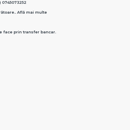
0) 0745073252
crătoare.. Află mai multe
e face prin transfer bancar.