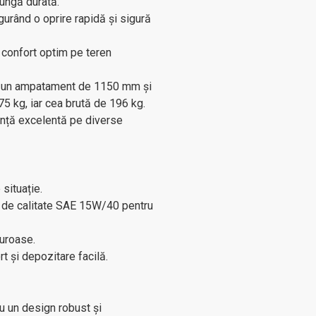
lungă durată.
gurând o oprire rapidă și sigură
 confort optim pe teren
 un ampatament de 1150 mm și
5 kg, iar cea brută de 196 kg.
nță excelentă pe diverse
 situație.
ei de calitate SAE 15W/40 pentru
uroase.
 și depozitare facilă.
u un design robust și