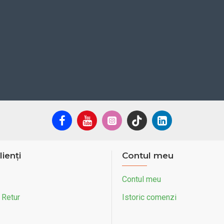
lienți
Contul meu
e cu lanț, angrenaj manual
Contul meu
 Retur
Istoric comenzi