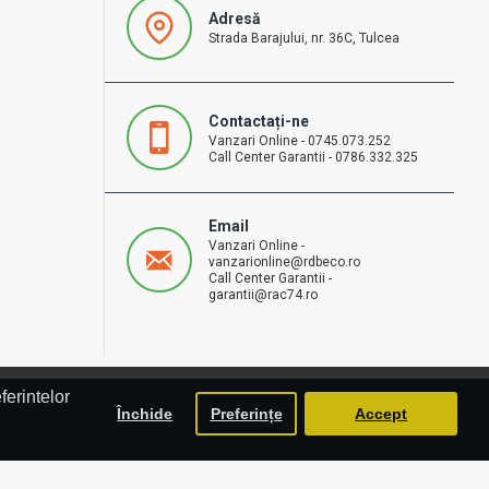
Adresă
Strada Barajului, nr. 36C, Tulcea
Contactați-ne
Vanzari Online - 0745.073.252
Call Center Garantii - 0786.332.325
Email
Vanzari Online -
vanzarionline@rdbeco.ro
Call Center Garantii -
garantii@rac74.ro
ferintelor
Închide
Preferințe
Accept