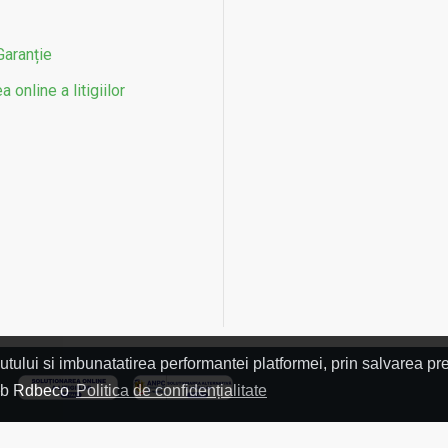
Garanție
 online a litigiilor
utului si imbunatatirea performantei platformei, prin salvarea pre
L
 web Rdbeco
Politica de confidențialitate