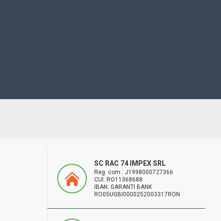
SC RAC 74 IMPEX SRL
Reg. com.: J1998000727366
CUI: RO11368688
IBAN: GARANTI BANK
RO05UGBI0000252003317RON