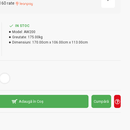
l 60 rate
IN STOC
Model:
AW200
Greutate:
175.00kg
Dimensiuni:
170.00cm x 106.00cm x 113.00cm
Adaugă în Coș
Cumpără