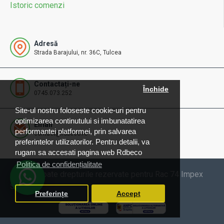
Istoric comenzi
Adresă
Strada Barajului, nr. 36C, Tulcea
Contactați-ne
Închide
0745.073.252
Site-ul nostru foloseste cookie-uri pentru
optimizarea continutului si imbunatatirea
Email
performantei platformei, prin salvarea
contact@rdbeco.ro
preferintelor utilizatorilor. Pentru detalii, va
rugam sa accesati pagina web Rdbeco
Politica de confidențialitate
© 2025 Toate drepturile rezervate pentru Rac 74 Impex
SRL
Preferințe
Accept