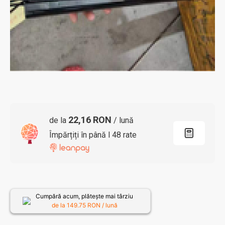
22,16 RON
de la
/ lună
Împărțiți în până l 48 rate
Cumpără acum, plătește mai târziu
de la
149.75
RON / lună