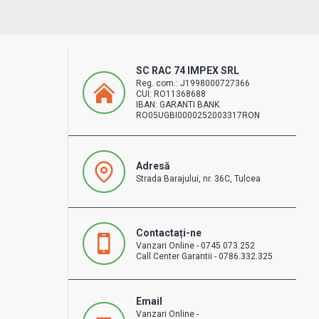
SC RAC 74 IMPEX SRL
Reg. com.: J1998000727366
CUI: RO11368688
IBAN: GARANTI BANK
RO05UGBI0000252003317RON
Adresă
Strada Barajului, nr. 36C, Tulcea
Contactați-ne
Vanzari Online - 0745.073.252
Call Center Garantii - 0786.332.325
Email
Vanzari Online -