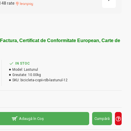
l 48 rate
 Factura, Certificat de Conformitate European, Carte de
IN STOC
Model:
Lastunul
Greutate:
10.00kg
SKU:
bicicleta-copii-rdb-lastunul-12
Adaugă în Coș
Cumpără