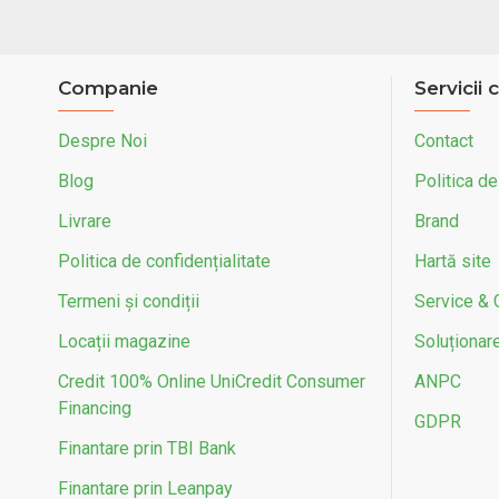
Greutate maximă suportată
-
(kg)
Companie
Servicii c
Greutate Produs (kg)
10
Despre Noi
Contact
Dimensiune Janta Inch
12
Blog
Politica de
Livrare
Brand
Frane bicicleta
Aluminiu V-Brake
Politica de confidențialitate
Hartă site
Asamblare necesara
Da
Termeni și condiții
Service & 
Locații magazine
Soluționarea
Credit 100% Online UniCredit Consumer
ANPC
Financing
GDPR
Finantare prin TBI Bank
Finantare prin Leanpay