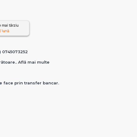
 mai târziu
 lună
0) 0745073252
crătoare.. Află mai multe
e face prin transfer bancar.