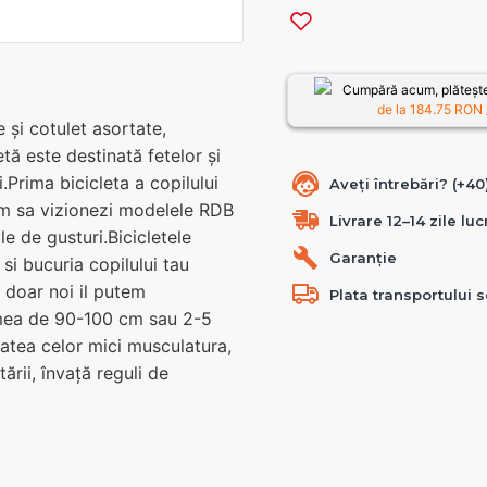
Cumpără acum, plătește
de la
184.75
RON /
 și cotulet asortate,
tă este destinată fetelor și
i.Prima bicicleta a copilului
Aveți întrebări? (+4
am sa vizionezi modelele RDB
Livrare 12–14 zile lu
le de gusturi.Bicicletele
Garanție
si bucuria copilului tau
 doar noi il putem
Plata transportului s
timea de 90-100 cm sau 2-5
itatea celor mici musculatura,
ării, învață reguli de