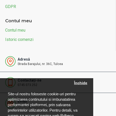
GDPR
Contul meu
Contul meu
Istoric comenzi
Adresă
Strada Barajului, nr. 36C, Tulcea
Contactați-ne
Închide
0745.073.252
Site-ul nostru foloseste cookie-uri pentru
optimizarea continutului si imbunatatirea
Email
performantei platformei, prin salvarea
contact@rdbeco.ro
preferintelor utilizatorilor. Pentru detalii, va
rugam sa accesati pagina web Rdbeco