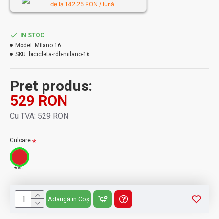
de la
142.25
RON / lună
IN STOC
Model:
Milano 16
SKU:
bicicleta-rdb-milano-16
Pret produs:
529 RON
Cu TVA: 529 RON
Culoare
Rosu
Adaugă în Coș