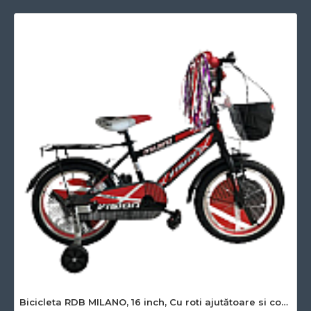
Înălțime corp utilizator (cm)
85 - 120
Vârstă recomandată (ani)
4 si 6 ani
Greutate maximă suportată (kg)
-
Greutate Produs (kg)
-
Dimensiune Janta Inch
16
Frane bicicleta
-
Asamblare necesara
Da
Bicicleta RDB MILANO, 16 inch, Cu roti ajutătoare si cos pentru depozitare, Rosu