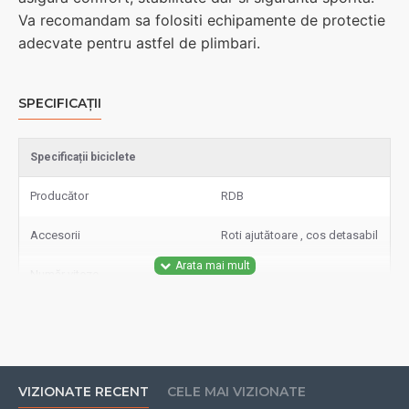
Va recomandam sa folositi echipamente de protectie
adecvate pentru astfel de plimbari.
SPECIFICAȚII
Specificații biciclete
Producător
RDB
Accesorii
Roti ajutătoare , cos detasabil
Număr viteze
-
Material janta
-
Material cadru/furcă/ghidon
-
VIZIONATE RECENT
CELE MAI VIZIONATE
Înălțime sa (cm)
-