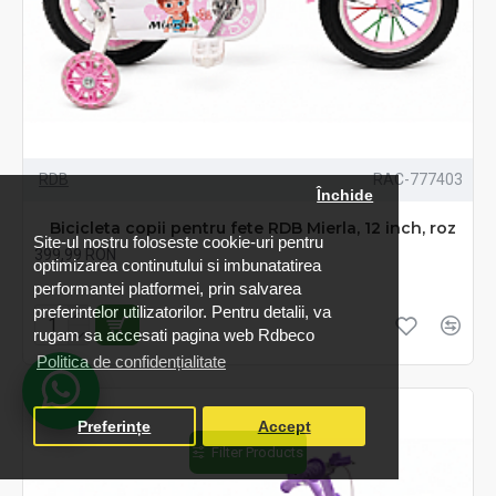
RDB
RAC-777403
Închide
Bicicleta copii pentru fete RDB Mierla, 12 inch, roz
Site-ul nostru foloseste cookie-uri pentru
399,99 RON
optimizarea continutului si imbunatatirea
Fără TVA:399,99 RON
performantei platformei, prin salvarea
preferintelor utilizatorilor. Pentru detalii, va
rugam sa accesati pagina web Rdbeco
Politica de confidențialitate
Preferințe
Accept
Filter Products