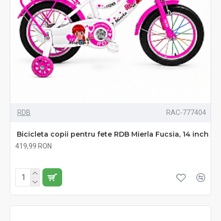
RDB
RAC-777404
Bicicleta copii pentru fete RDB Mierla Fucsia, 14 inch
419,99 RON
Fără TVA:419,99 RON