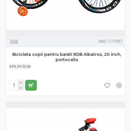
RDB
RAC-777397
Bicicleta copii pentru baieti RDB Albatros, 20 inch,
portocaliu
499,99 RON
Fără TVA:499,99 RON