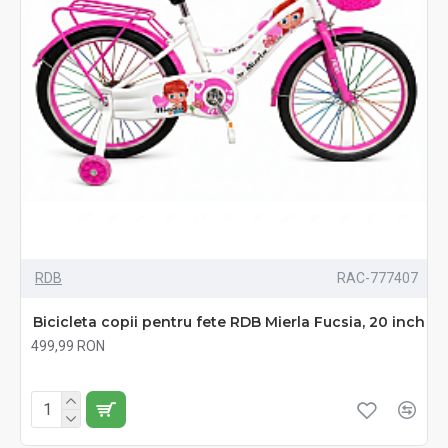
RDB
RAC-777407
Bicicleta copii pentru fete RDB Mierla Fucsia, 20 inch
499,99 RON
Fără TVA:499,99 RON