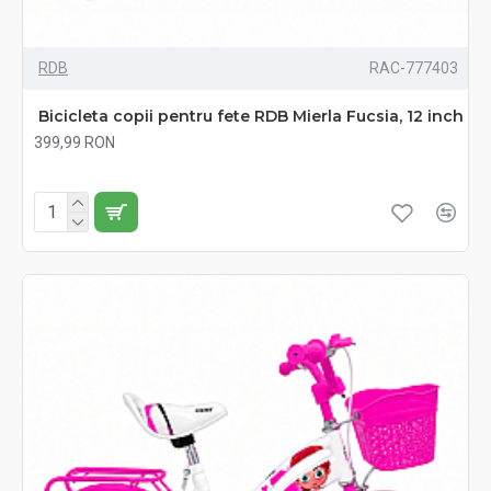
RDB
RAC-777403
Bicicleta copii pentru fete RDB Mierla Fucsia, 12 inch
399,99 RON
Fără TVA:399,99 RON