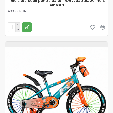
Bicicleta copii pentru baieti RDB Albatros, 20 inch,
albastru
499,99 RON
Fără TVA:499,99 RON