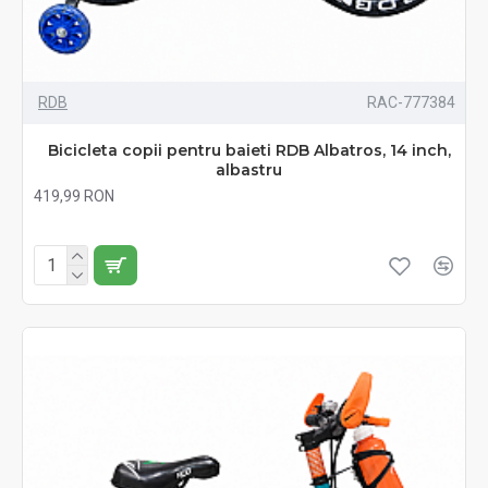
RDB
RAC-777384
Bicicleta copii pentru baieti RDB Albatros, 14 inch,
albastru
419,99 RON
Fără TVA:419,99 RON