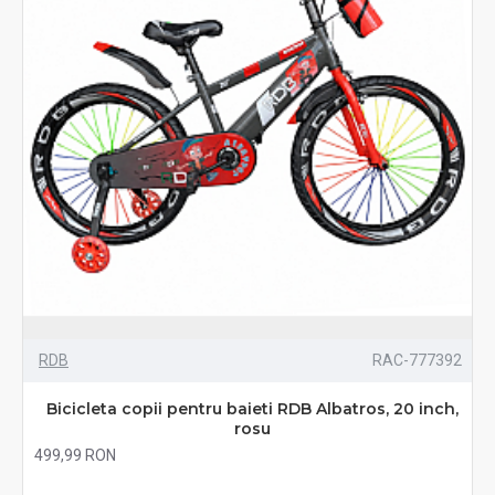
RDB
RAC-777392
Bicicleta copii pentru baieti RDB Albatros, 20 inch,
rosu
499,99 RON
Fără TVA:499,99 RON