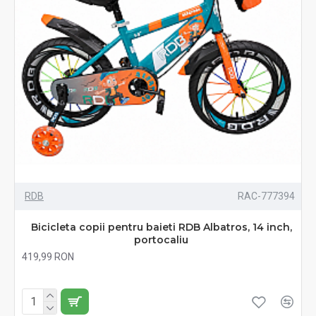
RDB
RAC-777394
Bicicleta copii pentru baieti RDB Albatros, 14 inch,
portocaliu
419,99 RON
Fără TVA:419,99 RON