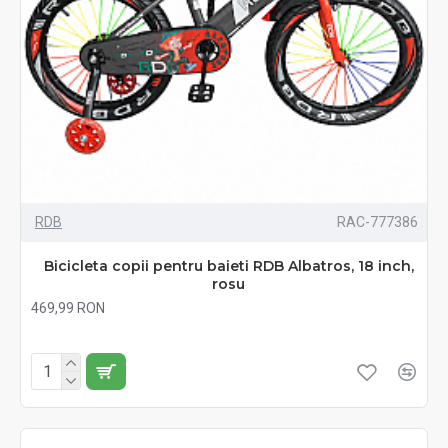
RDB
RAC-777386
Bicicleta copii pentru baieti RDB Albatros, 18 inch,
rosu
469,99 RON
Fără TVA:469,99 RON