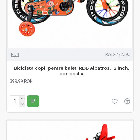
RDB
RAC-777393
Bicicleta copii pentru baieti RDB Albatros, 12 inch,
portocaliu
399,99 RON
Fără TVA:399,99 RON