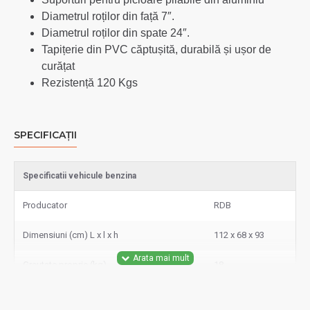
Diametrul roților din față 7″.
Diametrul roților din spate 24″.
Tapițerie din PVC căptușită, durabilă și ușor de
curățat
Rezistență 120 Kgs
SPECIFICAȚII
Specificatii vehicule benzina
Producator
RDB
Dimensiuni (cm) L x l x h
112 x 68 x 93
Greutate proprie (kg)
18
Diametru roata fata
7 inch