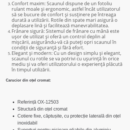
Confort maxim
: Scaunul dispune de un fotoliu
rulant moale și ergonomic, astfel încât utilizatorul
să se bucure de confort și susținere pe întreaga
durată a utilizării. Rotile din spate mari asigură o
deplasare lină și facilitează manevrabilitatea.
Frânare sigură
: Sistemul de frânare cu mână este
ușor de utilizat și oferă un control deplin al
mișcării, asigurându-vă că puteți opri scaunul în
condiții de siguranță și fără efort.
Elegant și modern
: Cu un design simplu și elegant,
scaunul cu rotile se va potrivi cu ușurință în orice
mediu și va oferi utilizatorului o experiență plăcută
în timpul utilizării.
Carucior din oțel cromat:
Referință OX-12503
Structură din oțel cromat
Cotiere fixe, căptușite, cu protecție laterală din oțel
inoxidabil
Suporturi pentru picioare pliabile din aluminiu