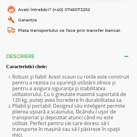
Aveți întrebări? (+40) 0745073252
Garanție
Plata transportului se face prin transfer bancar.
DESCRIERE
Caracteristici cheie
:
Robust și fiabil
: Acest scaun cu rotile este construit
pentru a rezista cu ușurință utilizării zilnice și
pentru a asigura siguranța și stabilitatea
utilizatorului. Cu o greutate maximă suportată de
120 kg, puteți avea încredere în durabilitatea sa.
Pliabil și portabil
: Designul său inteligent permite
plierea ușoară a scaunului, făcându-l ușor de
transportat și depozitat atunci când nu este
utilizat. Perfect pentru cei care doresc să-l
transporte în mașină sau să-l păstreze în spații
mici.