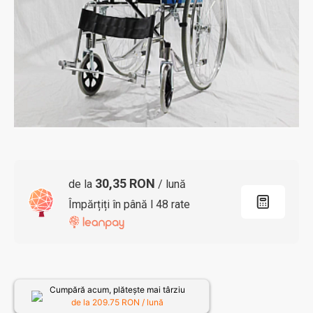
30,35 RON
de la
/ lună
Împărțiți în până l 48 rate
Cumpără acum, plătește mai târziu
de la
209.75
RON / lună