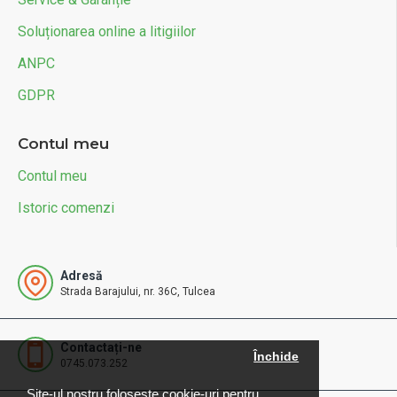
Soluționarea online a litigiilor
ANPC
GDPR
Contul meu
Contul meu
Istoric comenzi
Adresă
Strada Barajului, nr. 36C, Tulcea
Contactați-ne
Închide
0745.073.252
Site-ul nostru foloseste cookie-uri pentru