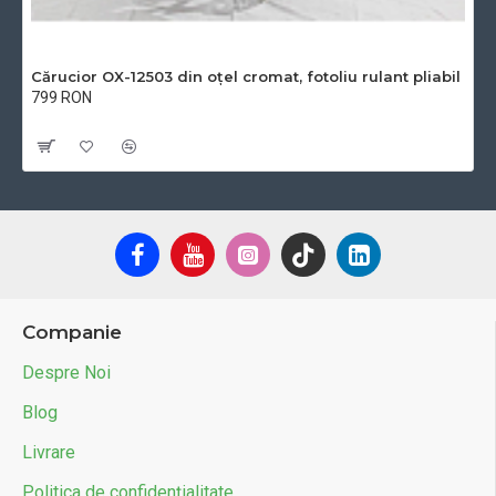
Cărucior OX-12503 din oțel cromat, fotoliu rulant pliabil
799 RON
Cu TVA:799 RON
Companie
Despre Noi
Blog
Livrare
Politica de confidențialitate