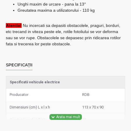
Unghi maxim de urcare - pana la 13°
Greutatea maxima a utilizatorului - 110 kg
Atentie!
Nu incercati sa depasiti obstacolele, praguri, borduri,
etc trecand in viteza peste ele, rotile fotoliului se vor deforma
sau se vor rupe. Obstacolele se depasesc prin ridicarea rotilor
fata si trecerea lor peste obstacole.
SPECIFICAȚII
Specificatii vehicule electrice
Producator
RDB
Dimensiuni (cm) L x l x h
113 x 70 x 90
Greutate produs (kg)
42