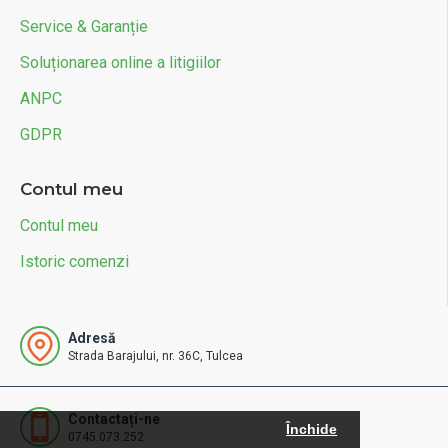
Service & Garanție
Soluționarea online a litigiilor
ANPC
GDPR
Contul meu
Contul meu
Istoric comenzi
Adresă
Strada Barajului, nr. 36C, Tulcea
Contactați-ne
Închide
0745.073.252