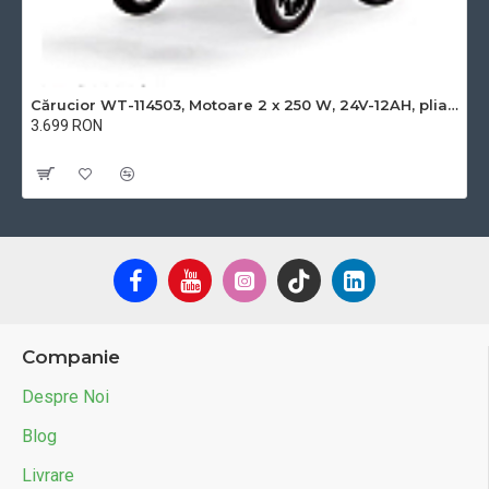
Diametru roata fata
10 INCH
Diametru roata spate
16 INCH
Cărucior WT-114503, Motoare 2 x 250 W, 24V-12AH, pliabil, manere rabatabile
3.699 RON
Frana
Electronică
Cu TVA:3.699 RON
Greutate maxima suportata (kg)
110
Unghi de urcare (grade)
13
Inaltime la sol (cm)
50
Companie
Despre Noi
Blog
Livrare