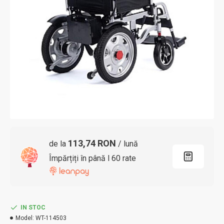
113,74 RON
de la
/ lună
Împărțiți în până l 60 rate
IN STOC
Model:
WT-114503