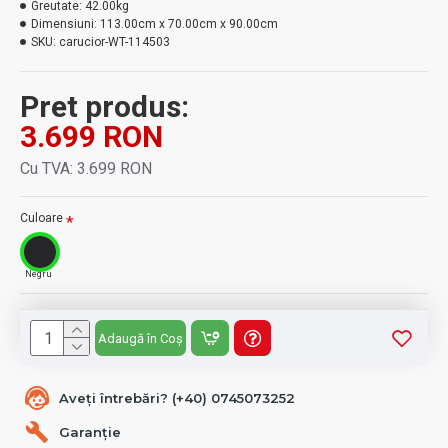
Greutate:
42.00kg
Dimensiuni:
113.00cm x 70.00cm x 90.00cm
SKU:
carucior-WT-114503
Pret produs:
3.699 RON
Cu TVA: 3.699 RON
Culoare
Negru
Adaugă în Coș
Aveți întrebări? (+40) 0745073252
Garanție