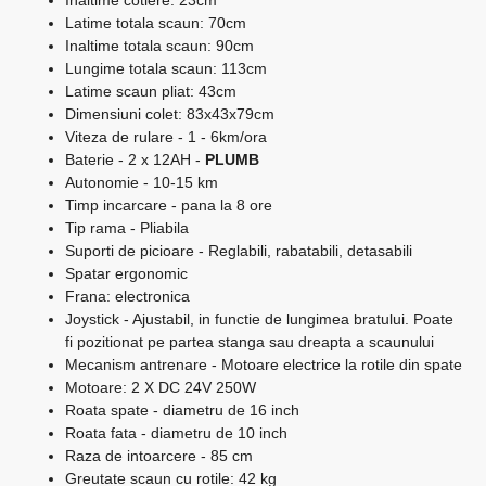
Inaltime cotiere: 23cm
Latime totala scaun: 70cm
Inaltime totala scaun: 90cm
Lungime totala scaun: 113cm
Latime scaun pliat: 43cm
Dimensiuni colet: 83x43x79cm
Viteza de rulare - 1 - 6km/ora
Baterie - 2 x 12AH -
PLUMB
Autonomie - 10-15 km
Timp incarcare - pana la 8 ore
Tip rama - Pliabila
Suporti de picioare - Reglabili, rabatabili, detasabili
Spatar ergonomic
Frana: electronica
Joystick - Ajustabil, in functie de lungimea bratului. Poate
fi pozitionat pe partea stanga sau dreapta a scaunului
Mecanism antrenare - Motoare electrice la rotile din spate
Motoare: 2 X DC 24V 250W
Roata spate - diametru de 16 inch
Roata fata - diametru de 10 inch
Raza de intoarcere - 85 cm
Greutate scaun cu rotile: 42 kg