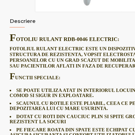
Descriere
F
OTOLIU RULANT RDB-0046 ELECTRIC:
FOTOLIUL RULANT ELECTRIC ESTE UN DISPOZITIV
STRUCTURA DE REZISTENTA, VOPSIT ELECTROST
PERSOANELOR CU UN GRAD SCAZUT DE MOBILITA
SAU PACIENTILOR AFLATI IN FAZA DE RECUPERA
F
UNCTII SPECIALE:
SE POATE UTILIZA ATAT IN INTERIORUL LOCUINT
COMOD SI SIGUR IN EXPLOATARE.
SCAUNUL CU ROTILE ESTE PLIABIL, CEEA CE 
DEPOZITAREA LUI CU MARE USURINTA.
DOTAT CU ROTI DIN CAUCIUC PLIN SI SPITE GR
REZISTENT LA SOCURI
PE FIECARE ROATA DIN SPATE ESTE ECHIPAT 
ASIGURA SIGURANTA SI CONFORT UTILIZATORULU