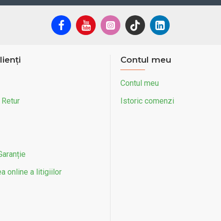
 x 250 W
2
lienți
Contul meu
Contul meu
4
 Retur
Istoric comenzi
4 V
oystick
Garanție
țel
 online a litigiilor
0 INCH
2 INCH