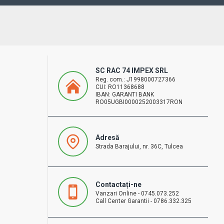
SC RAC 74 IMPEX SRL
Reg. com.: J1998000727366
CUI: RO11368688
IBAN: GARANTI BANK
RO05UGBI0000252003317RON
Adresă
Strada Barajului, nr. 36C, Tulcea
Contactați-ne
Vanzari Online - 0745.073.252
Call Center Garantii - 0786.332.325