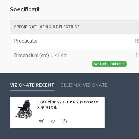
Specificații
SPECIFICATII VEHICULE ELECTRICE
Producator
R
Dimensiuni (cm) L x l x h
1
Greutate produs (kg)
4
Autonomie acumulator (km)
1
VIZIONATE RECENT
CELE MAI VIZIONATE
Tip acumulator
P
Cărucior WT-11603, Motoare 2 x 250 W, 24V-12AH, rabatabil cu tetiera
3.999 RON
Numar acumulatori
2
Cu TVA:3.999 RON
Durata incarcare (h)
8