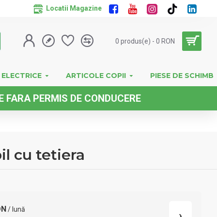
Locatii Magazine
0 produs(e) - 0 RON
 ELECTRICE
ARTICOLE COPII
PIESE DE SCHIMB
RMIS DE CONDUCERE
l cu tetiera
ON
/ lună
›