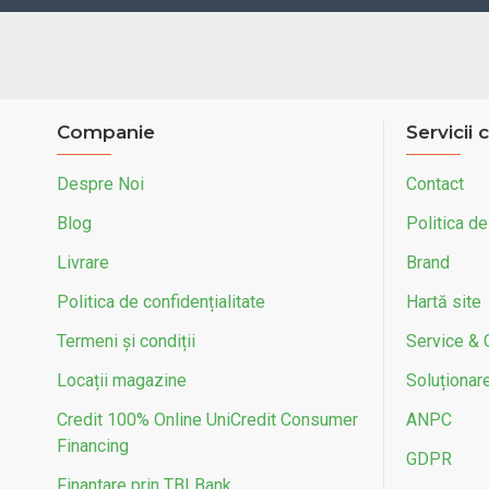
Putere motor W
2
Viteza maxima km/h
6
Capacitate acumulator (ah)
1
Companie
Servicii c
Numar viteze
1
Despre Noi
Contact
Garantie motor (luni de zile)
2
Blog
Politica de
Livrare
Brand
Voltaj baterie
2
Politica de confidențialitate
Hartă site
Afisaj
J
Termeni și condiții
Service & 
Material janta
O
Locații magazine
Soluționarea
Credit 100% Online UniCredit Consumer
ANPC
Diametru roata fata
1
Financing
GDPR
Diametru roata spate
2
Finantare prin TBI Bank