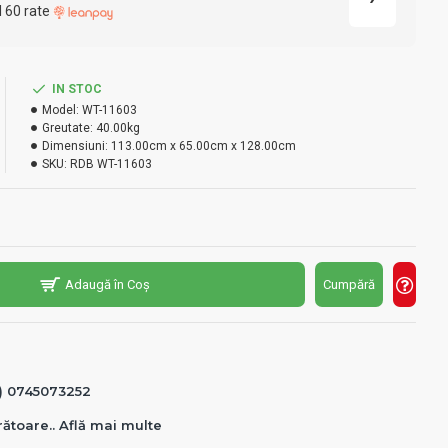
l 60 rate
IN STOC
Model:
WT-11603
Greutate:
40.00kg
Dimensiuni:
113.00cm x 65.00cm x 128.00cm
SKU:
RDB WT-11603
Adaugă în Coș
Cumpără
0) 0745073252
crătoare.. Află mai multe