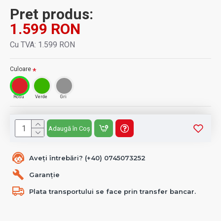
Pret produs:
1.599 RON
Cu TVA: 1.599 RON
Culoare
Rosu
Verde
Gri
Adaugă în Coș
Aveți întrebări? (+40) 0745073252
Garanție
Plata transportului se face prin transfer bancar.