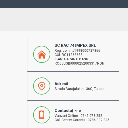
SC RAC 74 IMPEX SRL
Reg. com.: J1998000727366
CUI: RO11368688
IBAN: GARANTI BANK
RO05UGBI0000252003317RON
Adresă
Strada Barajului, nr. 36C, Tulcea
Contactați-ne
Vanzari Online - 0745.073.252
Call Center Garantii - 0786.332.325