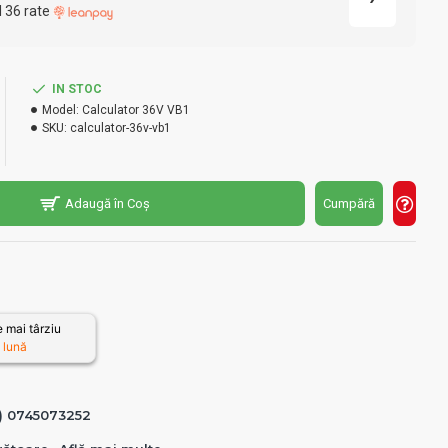
l 36 rate
IN STOC
Model:
Calculator 36V VB1
SKU:
calculator-36v-vb1
Adaugă în Coș
Cumpără
 mai târziu
 lună
0) 0745073252