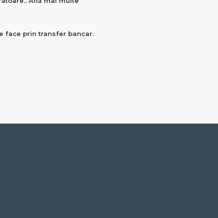
crătoare.. Află mai multe
e face prin transfer bancar.