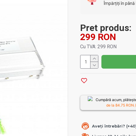
Împărțiți în până 
Pret produs:
299 RON
Cu TVA: 299 RON
Cumpără acum, plătește
de la
84.75
RON /
Aveți întrebări? (+4