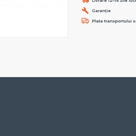
Livrare 12–14 zile lu
Garanție
Plata transportului s