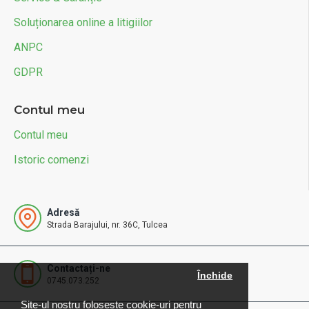
Soluționarea online a litigiilor
ANPC
GDPR
Contul meu
Contul meu
Istoric comenzi
Adresă
Strada Barajului, nr. 36C, Tulcea
Contactați-ne
Închide
0745.073.252
Site-ul nostru foloseste cookie-uri pentru