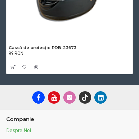
Cască de protecție RDB-23673
99 RON
Cu TVA:99 RON
Companie
Despre Noi