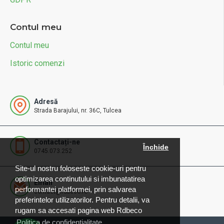
Contul meu
Contul meu
Istoric comenzi
Adresă
Strada Barajului, nr. 36C, Tulcea
Contactați-ne
Închide
0745.073.252
Site-ul nostru foloseste cookie-uri pentru
optimizarea continutului si imbunatatirea
Email
performantei platformei, prin salvarea
contact@rdbeco.ro
preferintelor utilizatorilor. Pentru detalii, va
rugam sa accesati pagina web Rdbeco
Politica de confidențialitate