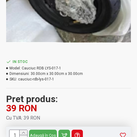
IN STOC
Model:
Cauciuc RDB LYS-017-1
Dimensiuni:
30.00cm x 30.00cm x 30.00cm
SKU:
cauciuc-rdb-lys-017-1
Pret produs:
39 RON
Cu TVA: 39 RON
Adaugă în Coș