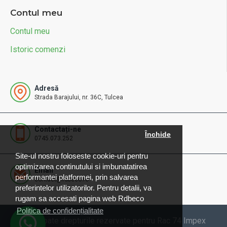
Contul meu
Contul meu
Istoric comenzi
Adresă
Strada Barajului, nr. 36C, Tulcea
Contactați-ne
Închide
0745.073.252
Site-ul nostru foloseste cookie-uri pentru
optimizarea continutului si imbunatatirea
Email
performantei platformei, prin salvarea
contact@rdbeco.ro
preferintelor utilizatorilor. Pentru detalii, va
rugam sa accesati pagina web Rdbeco
Politica de confidențialitate
© 2025 Toate drepturile rezervate pentru Rac 74 Impex