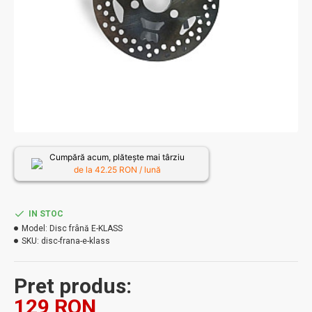
Cumpără acum, plătește mai târziu
de la
42.25
RON / lună
IN STOC
Model:
Disc frână E-KLASS
SKU:
disc-frana-e-klass
Pret produs:
129 RON