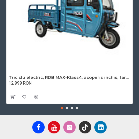
Triciclu electric, RDB MAX-Klass4, acoperis inchis, fara permis, 72V 32Ah, 4000W, 25km/h
12.999 RON
Cu TVA:12.999 RON