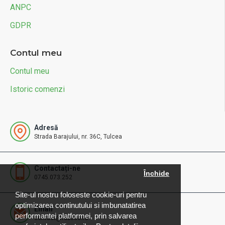
ANPC
GDPR
Contul meu
Contul meu
Istoric comenzi
Adresă
Strada Barajului, nr. 36C, Tulcea
Contactați-ne
Închide
0745.073.252
Site-ul nostru foloseste cookie-uri pentru
optimizarea continutului si imbunatatirea
Email
performantei platformei, prin salvarea
contact@rdbeco.ro