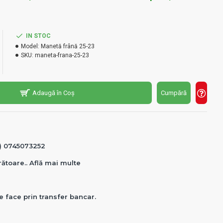
IN STOC
Model:
Manetă frână 25-23
SKU:
maneta-frana-25-23
Adaugă în Coș
Cumpără
0) 0745073252
crătoare.. Află mai multe
e face prin transfer bancar.