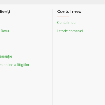
lienți
Contul meu
Contul meu
 Retur
Istoric comenzi
Garanție
 online a litigiilor