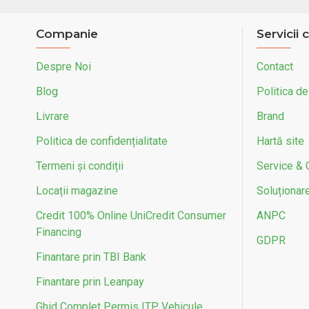
Companie
Servicii c
Despre Noi
Contact
Blog
Politica de
Livrare
Brand
Politica de confidențialitate
Hartă site
Termeni și condiții
Service & 
Locații magazine
Soluționarea
Credit 100% Online UniCredit Consumer
ANPC
Financing
GDPR
Finantare prin TBI Bank
Finantare prin Leanpay
Ghid Complet Permis ITP Vehicule