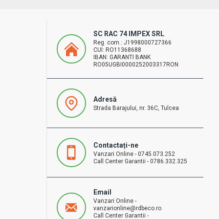
SC RAC 74 IMPEX SRL
Reg. com.: J1998000727366
CUI: RO11368688
IBAN: GARANTI BANK
RO05UGBI0000252003317RON
Adresă
Strada Barajului, nr. 36C, Tulcea
Contactați-ne
Vanzari Online - 0745.073.252
Call Center Garantii - 0786.332.325
Email
Vanzari Online -
vanzarionline@rdbeco.ro
Call Center Garantii -